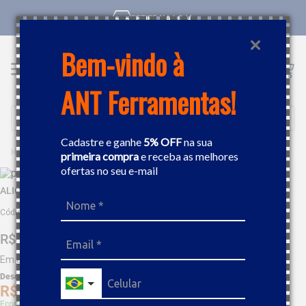
RETIRE NA LOJA
Bem-vindo à
ANT Ferramentas!
Buscar
Cadastre e ganhe
5% OFF
na sua
FERRAMENTAS MANUAIS
ALICATE
ALICATE CORTE DIAGONAL ISOLADO 140MM GEDORE 091897
primeira compra
e receba as melhores
ofertas no seu e-mail
ALICATE CORTE DIAGONAL ISOLADO 140MM GEDORE 091897
Código
:
71875
R$
234
,
27
Em até
9
x
R$
26
,
03
sem juros
Desc. de
R$
11
,
71
R$
222
,
55
Economize 5% à vista com Boleto, PIX