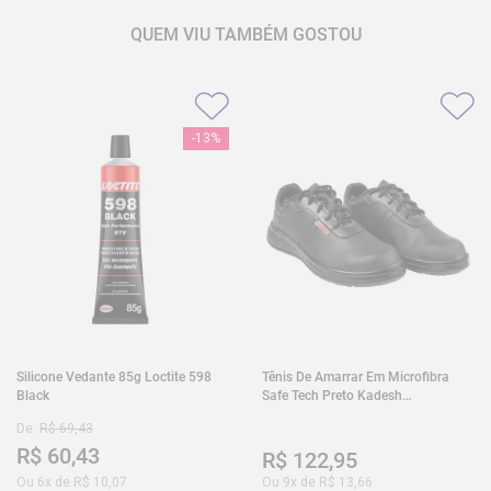
QUEM VIU TAMBÉM GOSTOU
-
13%
Silicone Vedante 85g Loctite 598
Tênis De Amarrar Em Microfibra
Black
Safe Tech Preto Kadesh
35A50PLA2PR30
De:
R$
69
,
43
R$
60
,
43
R$
122
,
95
Ou
6
x de
R$
10
,
07
Ou
9
x de
R$
13
,
66