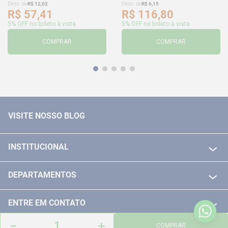
Desc. de
R$
12
,
02
Desc. de
R$
6
,
15
R$
57
,
41
R$
116
,
80
5% OFF no boleto à vista
5% OFF no boleto à vista
COMPRAR
COMPRAR
VISITE NOSSO BLOG
INSTITUCIONAL
QUEM SOMOS
DEPARTAMENTOS
POLITICA DE FRETE GRÁTIS
FERRAMENTAS ELETRICAS/ BATERIAS
POLITICA DE TROCA E DEVOLUÇÃO
ENTRE EM CONTATO
FERRAMENTAS MANUIAIS
FALE CONOSCO
－
＋
TELEVENDAS
COMPRAR