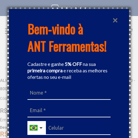
RETIRE NA LOJA
Bem-vindo à
ANT Ferramentas!
Buscar
Cadastre e ganhe
5% OFF
na sua
FERRAMENTAS MANUAIS
ALICATE
ALICATE ANÉIS INTERNO PONTAS CURVAS 130MM GEDORE 029240 - 8000-J11
primeira compra
e receba as melhores
ofertas no seu e-mail
ALICATE ANÉIS INTERNO PONTAS CURVAS 130MM GEDORE 029240 -
8000-J11
Código
:
4659
R$
52
,
34
Em até
5
x
R$
10
,
46
sem juros
Desc. de
R$
2
,
62
R$
49
,
72