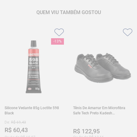
QUEM VIU TAMBÉM GOSTOU
-
13%
Silicone Vedante 85g Loctite 598
Tênis De Amarrar Em Microfibra
Black
Safe Tech Preto Kadesh
35A50PLA2PR30
De:
R$
69
,
43
R$
60
,
43
R$
122
,
95