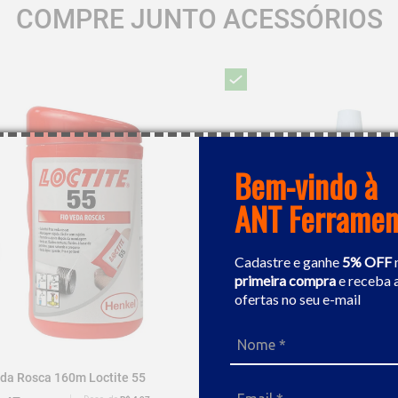
COMPRE JUNTO ACESSÓRIOS
Bem-vindo à
ANT Ferramen
Cadastre e ganhe
5% OFF
primeira compra
e receba 
ofertas no seu e-mail
eda Rosca 160m Loctite 55
Adesivo Trava Rosca 10g Loct