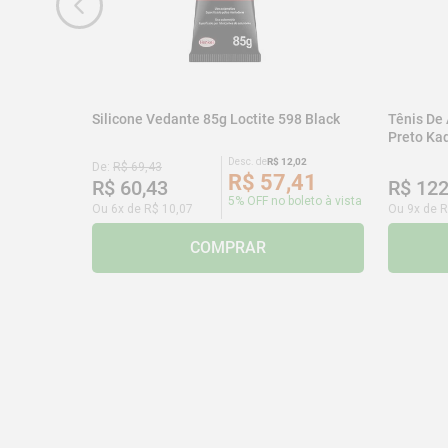
Silicone Vedante 85g Loctite 598 Black
Tênis De
Preto K
Desc. de
R$
12
,
02
De:
R$
69
,
43
R$
57
,
41
R$
60
,
43
R$
12
5% OFF no boleto à vista
Ou
6
x de
R$
10
,
07
Ou
9
x de
R
COMPRAR