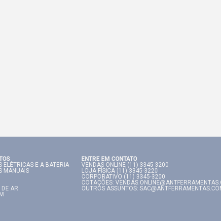
TOS
ENTRE EM CONTATO
 ELÉTRICAS E A BATERIA
VENDAS ONLINE (11) 3345-3200
S MANUAIS
LOJA FÍSICA (11) 3345-3220
CORPORATIVO (11) 3345-3200
COTAÇÕES: VENDAS.ONLINE@ANTFERRAMENTAS
 DE AR
OUTROS ASSUNTOS: SAC@ANTFERRAMENTAS.CO
IM