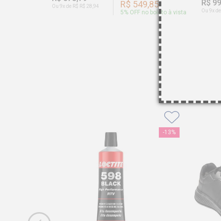
R$ 99
R$ 549,85
Ou 9x de R$ R$ 28,94
Ou 9x de
5
% OFF no boleto à vista
-
13%