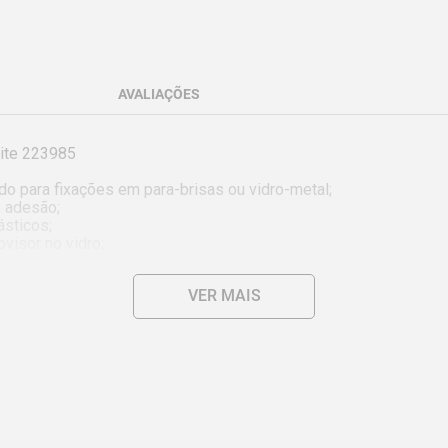
AVALIAÇÕES
te 223985 

do para fixações em para-brisas ou vidro-metal;

 adesão;

sticos;

isor no vidro;

;

VER MAIS
 uma cura rápida e confiável

s

 um ativador.
