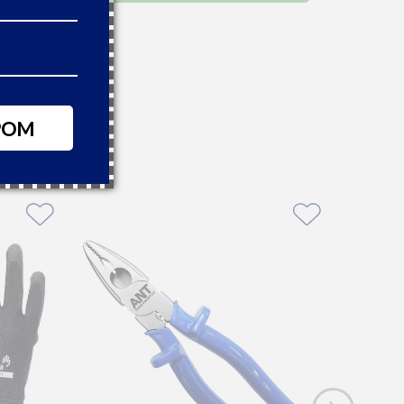
3,59
27
 boleto à vista
POM