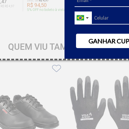
,47
Desc. de
R$ 4,97
R$ 71,86
Desc. de
R$ 
R$ 94,50
R$ 68,
 R$ R$ 4,97
Ou 7x de R$ R$ 3,59
5
% OFF no boleto à vista
5
% OFF no
GANHAR CU
QUEM VIU TAMBÉM GOSTOU