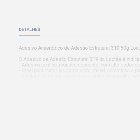
DETALHES
Adesivo Anaeróbico de Adesão Estrutural 319 50g Locti
O Adesivo de Adesão Estrutural 319 da Loctite é indica
- Adesivo acrílico, monocomponente, com alto poder de
- Ideal para materiais como vidro, metal, cerâmicas e plá
- Também pode ser usado para adesão do espelho retrov
- Compensa a diferença de expansão térmica das peças
Características:

- Com o uso de uma ativador é possível ter garantias de
- Compensa a expansão térmica diferente entre as peça
- Cura quando confinado entre as peças com o auxílio de
Especificações Técnicas:

- Tempo de fixação: 1 minuto

- Temperatura de trabalho: -54ºC até 120 ºC

- Temperatura de fixação: 1 ºC
