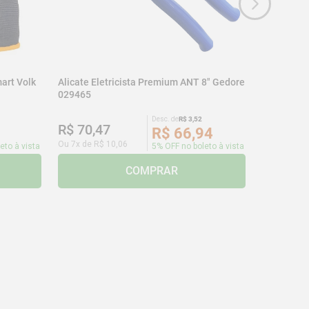
art Volk
Alicate Eletricista Premium ANT 8" Gedore
029465
Desc. de
R$
3
,
52
R$
70
,
47
R$
66
,
94
Ou
7
x de
R$
10
,
06
eto à vista
5% OFF no boleto à vista
COMPRAR