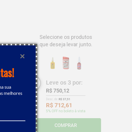
Selecione os produtos
que deseja levar junto.
tas!
Leve os
3
por:
na sua
R$ 750,12
as melhores
Desc. de
R$ 37,51
R$ 712,61
5
% OFF no boleto à vista
COMPRAR
ite 242