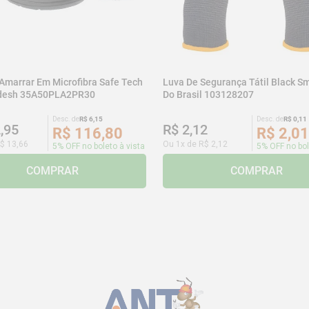
 Amarrar Em Microfibra Safe Tech
Luva De Segurança Tátil Black Sm
adesh 35A50PLA2PR30
Do Brasil 103128207
Desc. de
R$
6
,
15
Desc. de
R$
0
,
11
2
,
95
R$
2
,
12
R$
116
,
80
R$
2
,
01
$
13
,
66
Ou
1
x de
R$
2
,
12
5% OFF no boleto à vista
5% OFF no bol
COMPRAR
COMPRAR