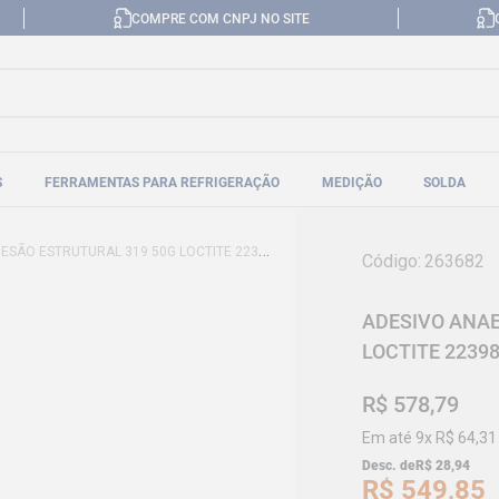
COMPRE COM CNPJ NO SITE
S
FERRAMENTAS PARA REFRIGERAÇÃO
MEDIÇÃO
SOLDA
SÃO ESTRUTURAL 319 50G LOCTITE 223985
Código
:
263682
ADESIVO ANAE
LOCTITE 2239
R$
578
,
79
Em até
9
x
R$
64
,
31
Desc. de
R$
28
,
94
R$
549
,
85