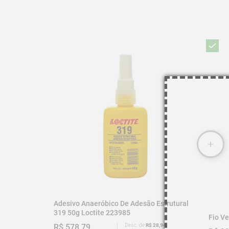
- Força de Cisalhamento: 10 N/mm²

- Base Química: Éster Acrílico Modificado

- Embalagem: Tubo

- Quantidade: 50 gramas

Código: 223985 

Imagem meramente ilustrativa
Adesivo Anaeróbico De Adesão Estrutural
319 50g Loctite 223985
Fio V
R$ 578,79
Desc. de
R$ 28,94