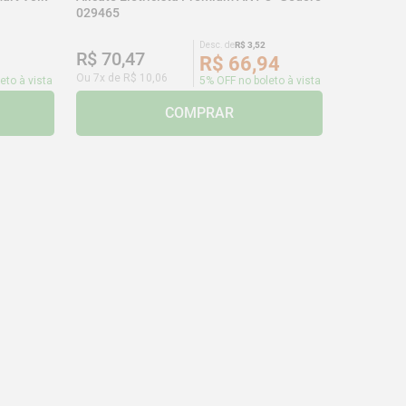
029465
Desc. de
R$
3
,
52
R$
70
,
47
R$
66
,
94
Ou
7
x de
R$
10
,
06
eto à vista
5% OFF no boleto à vista
COMPRAR