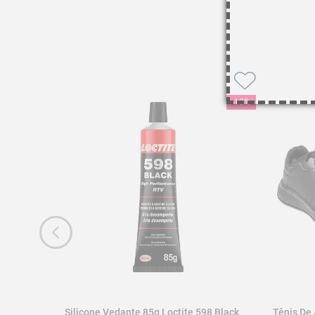
-
13%
Silicone Vedante 85g Loctite 598 Black
Tênis De