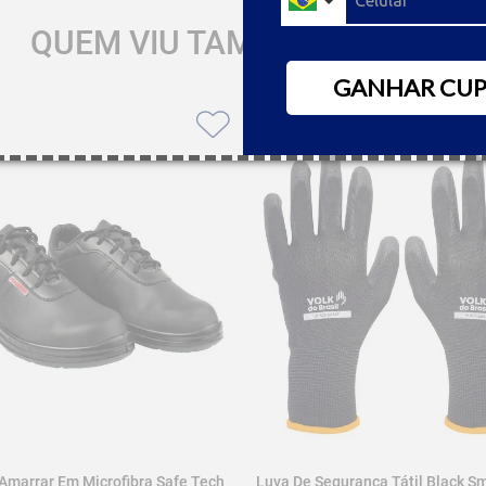
QUEM VIU TAMBÉM GOSTOU
GANHAR CU
 Amarrar Em Microfibra Safe Tech
Luva De Segurança Tátil Black Sm