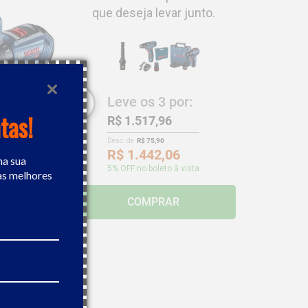
que deseja levar junto.
Leve os
3
por:
tas!
R$ 1.517,96
Desc. de
R$ 75,90
R$ 1.442,06
na sua
5
% OFF no boleto à vista
as melhores
ateria 12V
COMPRAR
46,66
,59
 boleto à vista