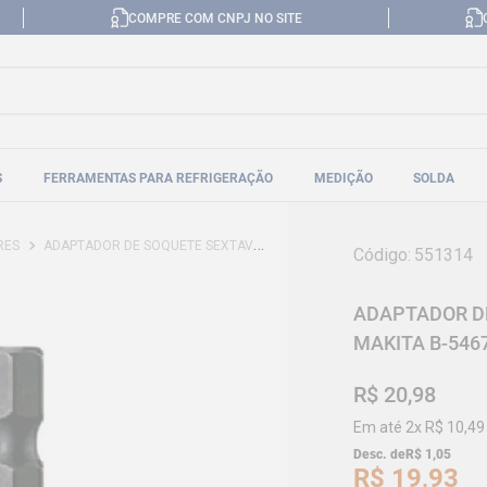
COMPRE COM CNPJ NO SITE
S
FERRAMENTAS PARA REFRIGERAÇÃO
MEDIÇÃO
SOLDA
RES
ADAPTADOR DE SOQUETE SEXTAVADO 1/4" - 1/2"X50MM MAKITA B-54673
Código
:
551314
ADAPTADOR DE
MAKITA B-546
R$
20
,
98
Em até
2
x
R$
10
,
49
Desc. de
R$
1
,
05
R$
19
,
93