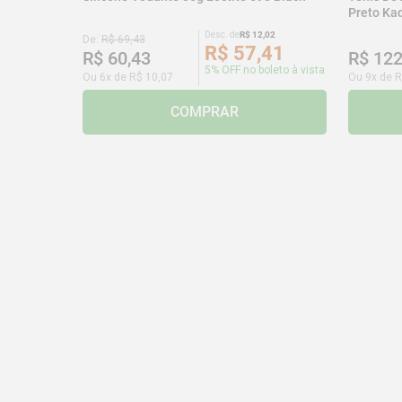
Preto K
Desc. de
R$
12
,
02
De:
R$
69
,
43
R$
57
,
41
R$
60
,
43
R$
12
5% OFF no boleto à vista
Ou
6
x de
R$
10
,
07
Ou
9
x de
R
COMPRAR