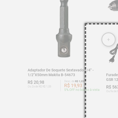
Adaptador De Soquete Sextavado 1/4" -
Furade
1/2"x50mm Makita B-54673
GSR 12
R$ 20,98
Desc. de
R$ 1,05
R$ 19,93
R$ 56
Ou 2x de R$ R$ 1,05
5
% OFF no boleto à vista
Ou 9x de 