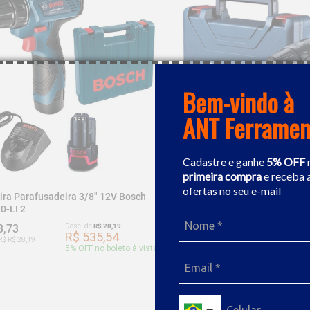
Bem-vindo à
ANT Ferramen
Cadastre e ganhe
5% OFF
primeira compra
e receba 
ofertas no seu e-mail
ira Parafusadeira 3/8" 12V Bosch
Furadeira / Parafusadeira A B
0-LI 2
Bosch GSB 12V-30
3,73
Desc. de
R$ 28,19
R$ 933,25
Desc. de
R$ 
R$ 535,54
R$ 886
R$ R$ 28,19
Ou 9x de R$ R$ 46,66
5
% OFF no boleto à vista
5
% OFF no