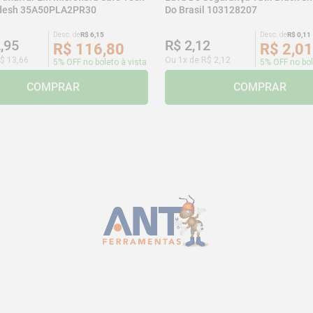
adesh 35A50PLA2PR30
Do Brasil 103128207
Desc. de
R$
6
,
15
Desc. de
R$
0
,
11
2
,
95
R$
2
,
12
R$
116
,
80
R$
2
,
01
$
13
,
66
Ou
1
x de
R$
2
,
12
5% OFF no boleto à vista
5% OFF no bol
COMPRAR
COMPRAR
CADASTRE-SE E RECEBA NOSSAS
OFERTAS E NOVIDADES