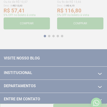
Ou
6
x de
R$
10
,
07
Ou
9
x de
R$
13
,
66
Desc. de
R$
12
,
02
Desc. de
R$
6
,
15
R$
57
,
41
R$
116
,
80
5% OFF no boleto à vista
5% OFF no boleto à vista
COMPRAR
COMPRAR
VISITE NOSSO BLOG
INSTITUCIONAL
QUEM SOMOS
DEPARTAMENTOS
POLITICA DE FRETE GRÁTIS
FERRAMENTAS ELETRICAS/ BATERIAS
POLITICA DE TROCA E DEVOLUÇÃO
ENTRE EM CONTATO
FERRAMENTAS MANUIAIS
FALE CONOSCO