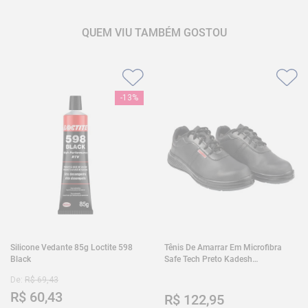
QUEM VIU TAMBÉM GOSTOU
-
13%
Silicone Vedante 85g Loctite 598
Tênis De Amarrar Em Microfibra
Black
Safe Tech Preto Kadesh
35A50PLA2PR30
De:
R$
69
,
43
R$
60
,
43
R$
122
,
95