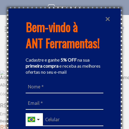
RETIRE NA LOJA
Bem-vindo à
ANT Ferramentas!
Buscar
Cadastre e ganhe
5% OFF
na sua
FERRAMENTAS
PEÇAS E ACESSÓRIOS
ADAPTADORES
ADA
primeira compra
e receba as melhores
ofertas no seu e-mail
ADAPTADOR DE SOQUETE 1/2" F X 3/8"M TRAMONTINA 44848101
Código
:
52490
R$
30
,
87
Em até
3
x
R$
10
,
29
sem juros
Desc. de
R$
1
,
54
R$
29
,
32