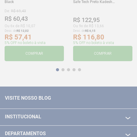
Black
Safe Tech Preto Kadesh
35A50PLA2PR30
De:
R$
69
,
43
R$
60
,
43
R$
122
,
95
Ou
6
x de
R$
10
,
07
Ou
9
x de
R$
13
,
66
Desc. de
R$
12
,
02
Desc. de
R$
6
,
15
R$
57
,
41
R$
116
,
80
5% OFF no boleto à vista
5% OFF no boleto à vista
COMPRAR
COMPRAR
VISITE NOSSO BLOG
INSTITUCIONAL
QUEM SOMOS
DEPARTAMENTOS