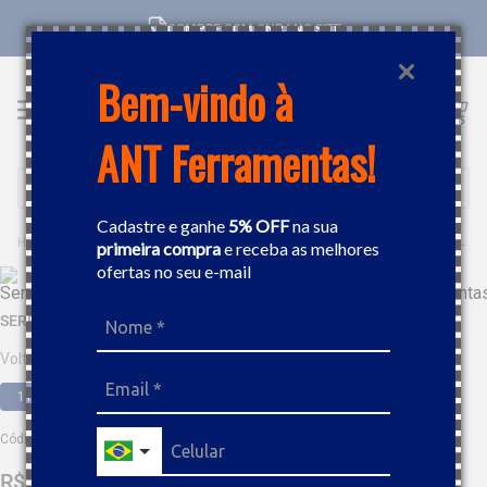
COMPRE COM CNPJ NO SITE
Bem-vindo à
ANT Ferramentas!
Buscar
Cadastre e ganhe
5% OFF
na sua
FERRAMENTAS
SERRA MÁRMORE
SERRA MÁRMORE DIAMANTADA 1500W BOSCH GDC150
primeira compra
e receba as melhores
ofertas no seu e-mail
SERRA MÁRMORE DIAMANTADA 1500W BOSCH GDC150
Voltagem
110V
Código
:
488037
R$
537
,
97