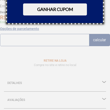
Em até
9
x
R$
59
,
77
sem juros
GANHAR CUPOM
Desc. de
R$
26
,
90
R$
511
,
07
Economize 5% à vista com Boleto, PIX
Opções de parcelamento
RETIRE NA LOJA
Compre no site e retire no local
DETALHES
AVALIAÇÕES