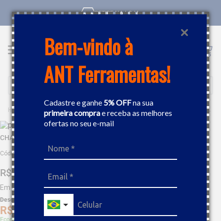
RETIRE NA LOJA
Bem-vindo à
ANT Ferramentas!
Buscar
Cadastre e ganhe
5% OFF
na sua
FERRAMENTAS MANUAIS
CHAVES
CHAVE PARA TUBO 48" TRAMONTINA 44021048
primeira compra
e receba as melhores
ofertas no seu e-mail
CHAVE PARA TUBO 48" TRAMONTINA 44021048
Código
:
50563
R$
883
,
23
Em até
9
x
R$
98
,
13
sem juros
Desc. de
R$
44
,
16
R$
839
,
07
Economize 5% à vista com Boleto, PIX