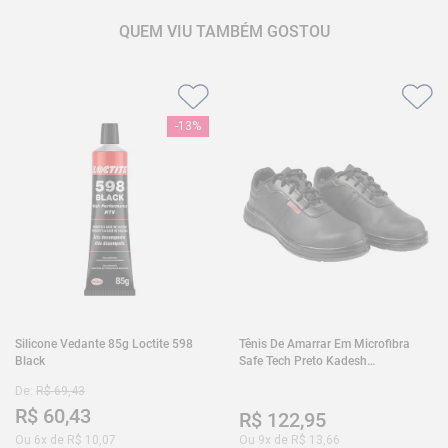
QUEM VIU TAMBÉM GOSTOU
-
13%
Silicone Vedante 85g Loctite 598
Tênis De Amarrar Em Microfibra
Black
Safe Tech Preto Kadesh
35A50PLA2PR30
De:
R$
69
,
43
R$
60
,
43
R$
122
,
95
Ou
6
x de
R$
10
,
07
Ou
9
x de
R$
13
,
66