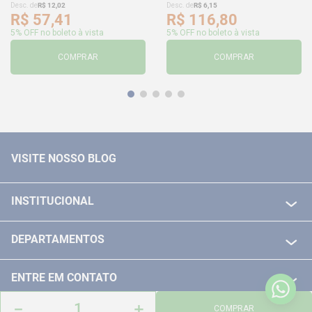
Desc. de
R$
12
,
02
Desc. de
R$
6
,
15
R$
57
,
41
R$
116
,
80
5% OFF no boleto à vista
5% OFF no boleto à vista
COMPRAR
COMPRAR
VISITE NOSSO BLOG
INSTITUCIONAL
QUEM SOMOS
DEPARTAMENTOS
POLITICA DE FRETE GRÁTIS
FERRAMENTAS ELETRICAS/ BATERIAS
POLITICA DE TROCA E DEVOLUÇÃO
ENTRE EM CONTATO
FERRAMENTAS MANUIAIS
FALE CONOSCO
－
＋
TELEVENDAS
COMPRAR