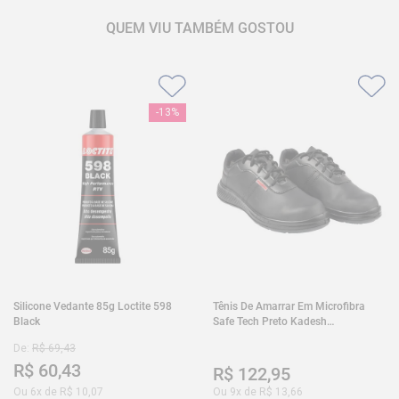
QUEM VIU TAMBÉM GOSTOU
-
13%
Silicone Vedante 85g Loctite 598
Tênis De Amarrar Em Microfibra
Black
Safe Tech Preto Kadesh
35A50PLA2PR30
De:
R$
69
,
43
R$
60
,
43
R$
122
,
95
Ou
6
x de
R$
10
,
07
Ou
9
x de
R$
13
,
66