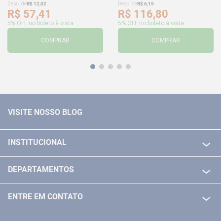
Desc. de
R$
12
,
02
Desc. de
R$
6
,
15
R$
57
,
41
R$
116
,
80
5% OFF no boleto à vista
5% OFF no boleto à vista
COMPRAR
COMPRAR
VISITE NOSSO BLOG
INSTITUCIONAL
QUEM SOMOS
DEPARTAMENTOS
POLITICA DE FRETE GRÁTIS
FERRAMENTAS ELETRICAS/ BATERIAS
POLITICA DE TROCA E DEVOLUÇÃO
ENTRE EM CONTATO
FERRAMENTAS MANUIAIS
FALE CONOSCO
TELEVENDAS