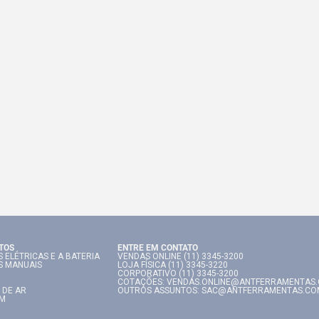
TOS
ENTRE EM CONTATO
 ELÉTRICAS E A BATERIA
VENDAS ONLINE (11) 3345-3200
S MANUAIS
LOJA FÍSICA (11) 3345-3220
CORPORATIVO (11) 3345-3200
COTAÇÕES: VENDAS.ONLINE@ANTFERRAMENTAS
 DE AR
OUTROS ASSUNTOS: SAC@ANTFERRAMENTAS.CO
IM