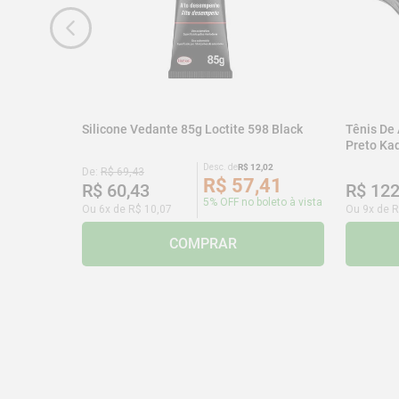
Silicone Vedante 85g Loctite 598 Black
Tênis De
Preto K
Desc. de
R$
12
,
02
De:
R$
69
,
43
R$
57
,
41
R$
60
,
43
R$
12
5% OFF no boleto à vista
Ou
6
x de
R$
10
,
07
Ou
9
x de
R
COMPRAR