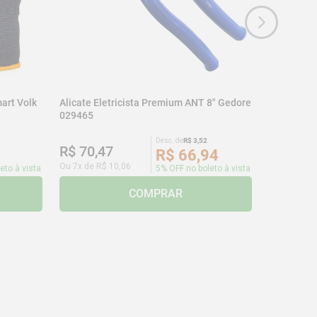
art Volk
Alicate Eletricista Premium ANT 8" Gedore
029465
Desc. de
R$
3
,
52
R$
70
,
47
R$
66
,
94
Ou
7
x de
R$
10
,
06
eto à vista
5% OFF no boleto à vista
COMPRAR