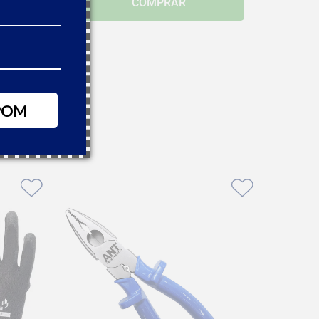
COMPRAR
ite 242
3,59
27
 boleto à vista
POM