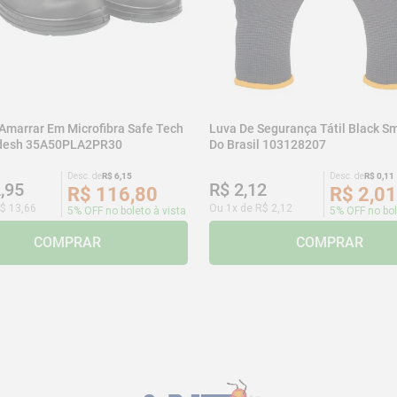
 Amarrar Em Microfibra Safe Tech
Luva De Segurança Tátil Black Sm
adesh 35A50PLA2PR30
Do Brasil 103128207
Desc. de
R$
6
,
15
Desc. de
R$
0
,
11
2
,
95
R$
2
,
12
R$
116
,
80
R$
2
,
01
$
13
,
66
Ou
1
x de
R$
2
,
12
5% OFF no boleto à vista
5% OFF no bol
COMPRAR
COMPRAR