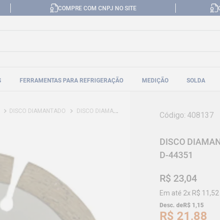
COMPRE COM CNPJ NO SITE
S
FERRAMENTAS PARA REFRIGERAÇÃO
MEDIÇÃO
SOLDA
DISCO DIAMANTADO
DISCO DIAMANTADO PARA GRANITO 105X10X20MM MAKITA D-44351
Código
:
408137
DISCO DIAMA
D-44351
R$
23
,
04
Em até
2
x
R$
11
,
52
Desc. de
R$
1
,
15
R$
21
,
88