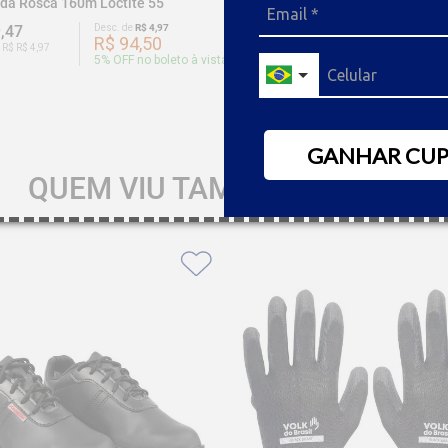
eda Rosca 160m Loctite 55
Adesivo Trava Rosca 10g Loct
,47
Desc. de
R$ 4,97
R$ 71,86
Desc. de
R$ 
R$ 94,50
R$ 68,
 R$ R$ 4,97
Ou 7x de R$ R$ 3,59
5
% OFF no boleto à vista
5
% OFF no
GANHAR CU
QUEM VIU TAMBÉM GOSTOU