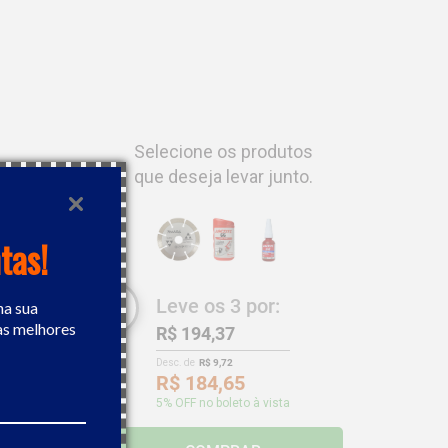
Selecione os produtos
que deseja levar junto.
tas!
Leve os
3
por:
na sua
as melhores
R$ 194,37
Desc. de
R$ 9,72
R$ 184,65
5
% OFF no boleto à vista