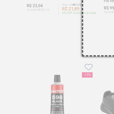
Fio V
R$ 23,04
Desc. de
R$ 1,15
R$ 99
R$ 21,89
Ou 2x de R$ R$ 1,15
Ou 9x de
5
% OFF no boleto à vista
-
13%