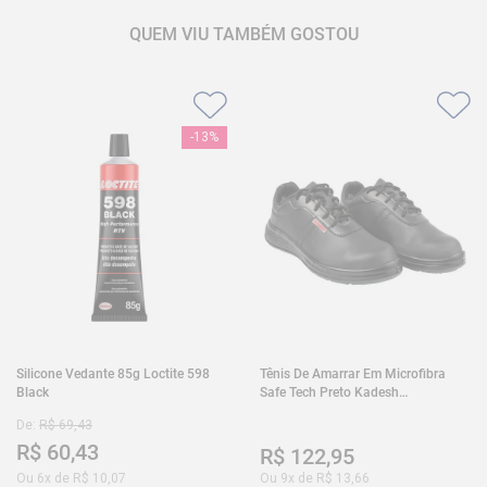
QUEM VIU TAMBÉM GOSTOU
-
13%
Silicone Vedante 85g Loctite 598
Tênis De Amarrar Em Microfibra
Black
Safe Tech Preto Kadesh
35A50PLA2PR30
De:
R$
69
,
43
R$
60
,
43
R$
122
,
95
Ou
6
x de
R$
10
,
07
Ou
9
x de
R$
13
,
66