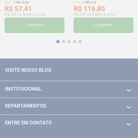
Desc. de
R$
12
,
02
Desc. de
R$
6
,
15
R$
57
,
41
R$
116
,
80
5% OFF no boleto à vista
5% OFF no boleto à vista
COMPRAR
COMPRAR
VISITE NOSSO BLOG
INSTITUCIONAL
QUEM SOMOS
DEPARTAMENTOS
POLITICA DE FRETE GRÁTIS
FERRAMENTAS ELETRICAS/ BATERIAS
POLITICA DE TROCA E DEVOLUÇÃO
ENTRE EM CONTATO
FERRAMENTAS MANUIAIS
FALE CONOSCO
TELEVENDAS