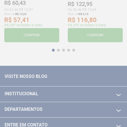
R$
60
,
43
R$
122
,
95
Ou
6
x de
R$
10
,
07
Ou
9
x de
R$
13
,
66
Desc. de
R$
12
,
02
Desc. de
R$
6
,
15
R$
57
,
41
R$
116
,
80
5% OFF no boleto à vista
5% OFF no boleto à vista
COMPRAR
COMPRAR
VISITE NOSSO BLOG
INSTITUCIONAL
QUEM SOMOS
DEPARTAMENTOS
POLITICA DE FRETE GRÁTIS
FERRAMENTAS ELETRICAS/ BATERIAS
POLITICA DE TROCA E DEVOLUÇÃO
ENTRE EM CONTATO