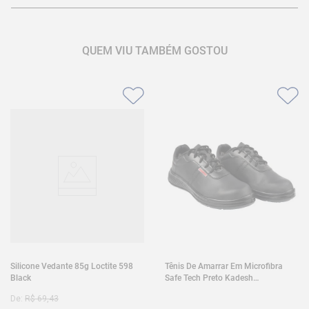
QUEM VIU TAMBÉM GOSTOU
Silicone Vedante 85g Loctite 598
Tênis De Amarrar Em Microfibra
Black
Safe Tech Preto Kadesh
35A50PLA2PR30
De:
R$
69
,
43