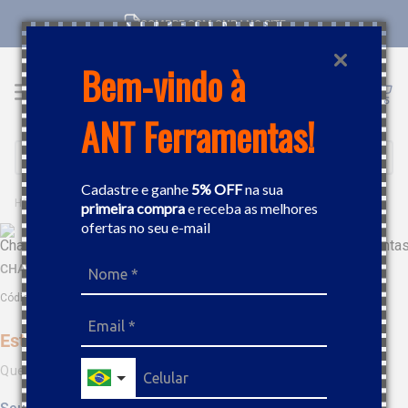
COMPRE COM CNPJ NO SITE
Bem-vindo à
ANT Ferramentas!
Buscar
Cadastre e ganhe
5% OFF
na sua
FERRAMENTAS MANUAIS
CHAVES
CHAVE ESTRELA INTERCAMBIÁVEL 24MM GEDORE 048057
primeira compra
e receba as melhores
ofertas no seu e-mail
CHAVE ESTRELA INTERCAMBIÁVEL 24MM GEDORE 048057
Código
:
201082
Este produto não está disponível no momento
Quero saber quando estiver disponível