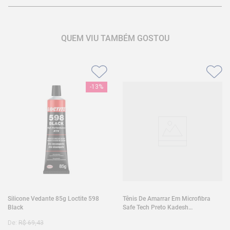
QUEM VIU TAMBÉM GOSTOU
-
13%
Silicone Vedante 85g Loctite 598
Tênis De Amarrar Em Microfibra
Black
Safe Tech Preto Kadesh
35A50PLA2PR30
De:
R$
69
,
43