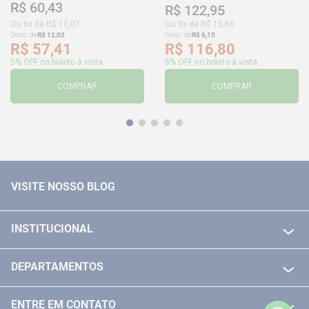
R$
60
,
43
R$
122
,
95
Ou
6
x de
R$
10
,
07
Ou
9
x de
R$
13
,
66
Desc. de
R$
12
,
02
Desc. de
R$
6
,
15
R$
57
,
41
R$
116
,
80
5% OFF no boleto à vista
5% OFF no boleto à vista
COMPRAR
COMPRAR
VISITE NOSSO BLOG
INSTITUCIONAL
QUEM SOMOS
DEPARTAMENTOS
POLITICA DE FRETE GRÁTIS
FERRAMENTAS ELETRICAS/ BATERIAS
POLITICA DE TROCA E DEVOLUÇÃO
ENTRE EM CONTATO