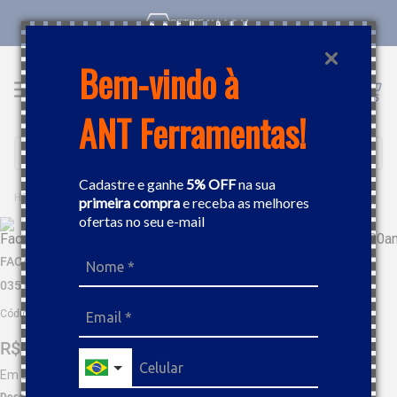
RETIRE NA LOJA
Bem-vindo à
ANT Ferramentas!
Buscar
Cadastre e ganhe
5% OFF
na sua
FERRAMENTAS MANUAIS
FACA
FACA DESENCAPADORA DE CABOS RETA ISOLADA NR10 GEDORE 035100
primeira compra
e receba as melhores
ofertas no seu e-mail
FACA DESENCAPADORA DE CABOS RETA ISOLADA NR10 GEDORE
035100
Código
:
463071
R$
104
,
52
Em até
9
x
R$
11
,
61
sem juros