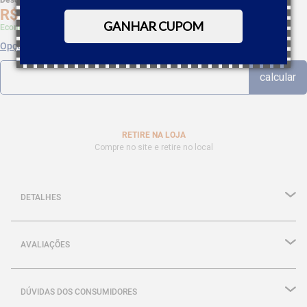
Desc. de
R$
5
,
23
R$
99
,
29
GANHAR CUPOM
Economize 5% à vista com Boleto, PIX
Opções de parcelamento
RETIRE NA LOJA
Compre no site e retire no local
DETALHES
AVALIAÇÕES
DÚVIDAS DOS CONSUMIDORES