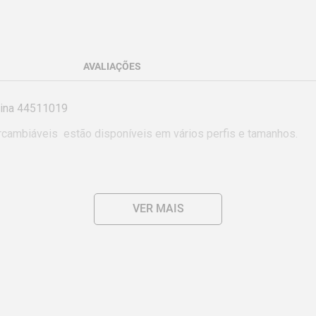
AVALIAÇÕES
ina 44511019

rcambiáveis  estão disponíveis em vários perfis e tamanhos.

VER MAIS
para apertar parafusos utilizando valor de torque estabelecido.

ormas específicas.

ndividual (EPIs) de acordo com a tarefa a ser executada.

para este fim.

afuso ou porca para que não haja folga, pois isso danifica a chav
á-la suja com graxa ou óleo pode causar acidentes.
