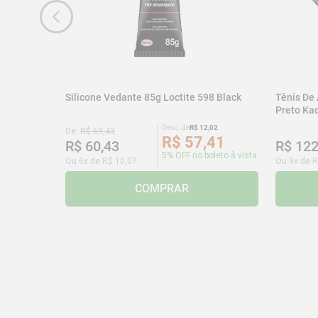
Silicone Vedante 85g Loctite 598 Black
Tênis De
Preto K
Desc. de
R$
12
,
02
De:
R$
69
,
43
R$
57
,
41
R$
60
,
43
R$
12
5% OFF no boleto à vista
Ou
6
x de
R$
10
,
07
Ou
9
x de
R
COMPRAR