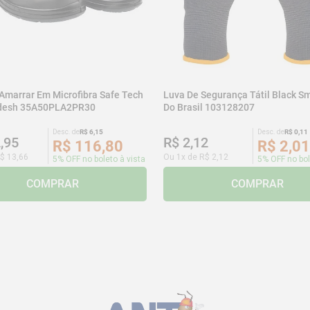
 Amarrar Em Microfibra Safe Tech
Luva De Segurança Tátil Black Sm
adesh 35A50PLA2PR30
Do Brasil 103128207
Desc. de
R$
6
,
15
Desc. de
R$
0
,
11
2
,
95
R$
2
,
12
R$
116
,
80
R$
2
,
01
$
13
,
66
Ou
1
x de
R$
2
,
12
5% OFF no boleto à vista
5% OFF no bol
COMPRAR
COMPRAR