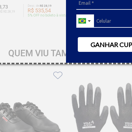
3,73
Desc. de
R$ 28,19
R$ 933,25
Desc. de
R$ 
R$ 535,54
R$ 886
R$ R$ 28,19
Ou 9x de R$ R$ 46,66
5
% OFF no boleto à vista
5
% OFF no
GANHAR CU
QUEM VIU TAMBÉM GOSTOU