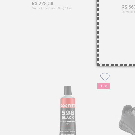
R$ 228,58
R$ 56
Ou undefinedx de R$ R$ 11,43
Ou 9x de 
-
13%