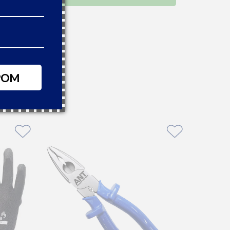
46,66
,59
 boleto à vista
POM