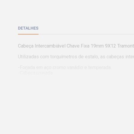
DETALHES
Cabeça Intercambiável Chave Fixa 19mm 9X12 Tramont
Utilizadas com torquímetros de estalo, as cabeças inte
-Forjada em aço cromo vanádio e temperada.

-Cabeça usinada.

-Abertura da boca calibrada.

-Acabamento cromado.

-DIN 3110.

-Utilizado com torquímetros de estalo intercambiáveis, 
-As ferramentas são produzidas e testadas conforme n
Recomendações de Uso:

-Use óculos, luvas e outros equipamentos de proteção i
-Não golpeie as chaves, a não ser que sejam projetadas 
Sempre utilize uma chave de bitola correta para cada par
-Mantenha a chave limpa para um melhor agarre, pois us