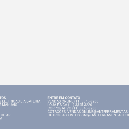
TOS
ENTRE EM CONTATO
 ELÉTRICAS E A BATERIA
VENDAS ONLINE (11) 3345-3200
S MANUAIS
LOJA FÍSICA (11) 3345-3220
CORPORATIVO (11) 3345-3200
COTAÇÕES: VENDAS.ONLINE@ANTFERRAMENTAS
 DE AR
OUTROS ASSUNTOS: SAC@ANTFERRAMENTAS.CO
IM