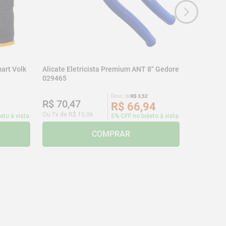
art Volk
Alicate Eletricista Premium ANT 8" Gedore
029465
Desc. de
R$
3
,
52
R$
70
,
47
R$
66
,
94
Ou
7
x de
R$
10
,
06
eto à vista
5% OFF no boleto à vista
COMPRAR