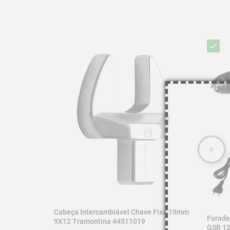
-Não use tubos ou extensões para obter mais torque.

-Não altere a forma original das chaves.

-Respeite o torque estabelecido por norma para cada t
-Use a chave perpendicular ao eixo do parafuso e/ou por
-Armazene em local limpo e seco.

Código: 44511019

Imagem meramente ilustrativa.
Cabeça Intercambiável Chave Fixa 19mm
Furade
9X12 Tramontina 44511019
GSR 12