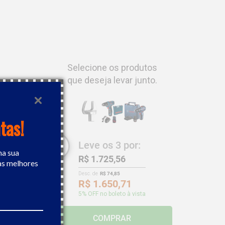
is segura.

Selecione os produtos
que deseja levar junto.
tas!
Leve os
3
por:
na sua
R$ 1.725,56
as melhores
Desc. de
R$ 74,85
R$ 1.650,71
5
% OFF no boleto à vista
ateria 12V
COMPRAR