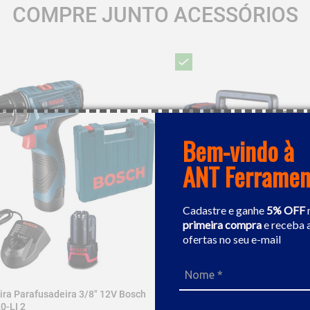
COMPRE JUNTO ACESSÓRIOS
amanho de chaves.

ca. Isto aumenta a vida útil da ferramenta e torna a operação ma
Bem-vindo à
ANT Ferramen
Cadastre e ganhe
5% OFF
primeira compra
e receba 
ofertas no seu e-mail
ira Parafusadeira 3/8" 12V Bosch
Furadeira / Parafusadeira A B
0-LI 2
Bosch GSB 12V-30