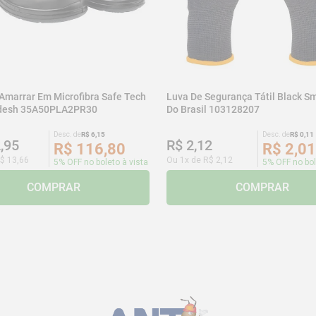
 Amarrar Em Microfibra Safe Tech
Luva De Segurança Tátil Black Sm
adesh 35A50PLA2PR30
Do Brasil 103128207
Desc. de
R$
6
,
15
Desc. de
R$
0
,
11
2
,
95
R$
2
,
12
R$
116
,
80
R$
2
,
01
$
13
,
66
Ou
1
x de
R$
2
,
12
5% OFF no boleto à vista
5% OFF no bol
COMPRAR
COMPRAR