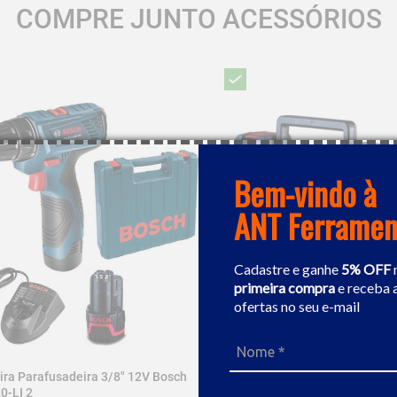
COMPRE JUNTO ACESSÓRIOS
Bem-vindo à
ANT Ferramen
Cadastre e ganhe
5% OFF
primeira compra
e receba 
ofertas no seu e-mail
ira Parafusadeira 3/8" 12V Bosch
Furadeira / Parafusadeira A B
0-LI 2
Bosch GSB 12V-30