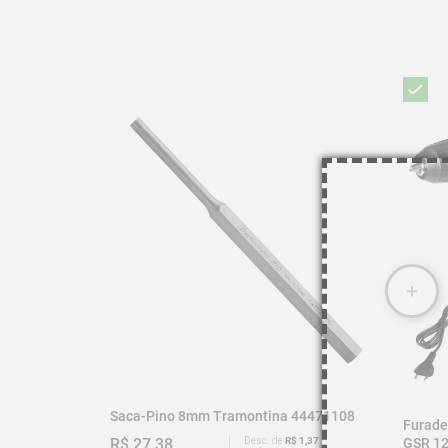
Imagem meramente ilustrativa.
Saca-Pino 8mm Tramontina 44471108
Furade
GSR 12
R$ 27,38
Desc. de
R$ 1,37