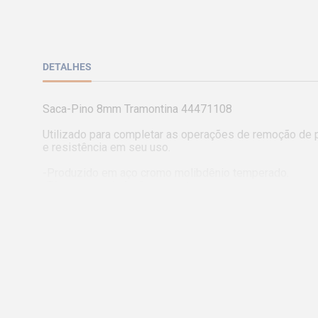
DETALHES
Saca-Pino 8mm Tramontina 44471108 

Utilizado para completar as operações de remoção de p
e resistência em seu uso.

-Produzido em aço cromo molibdênio temperado.

-Têmpera por indução na ponta.

-Acabamento fosfatizado.

-DIN 6450.

-Estas ferramentas de impacto têm dureza diferenciada
-As ferramentas são submetidas a testes de aplicação p
-A camada de fosfato mais a deposição de óleo aplicad
-A variedade de tamanhos e formas de punções e talhad
-Utilizado para completar a operação de extração de um 
-As ferramentas são produzidas e testadas conforme n
Código: 44471108
