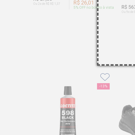
R$ 26,01
Ou 2x de R$ R$ 1,37
R$ 56
5
% OFF no boleto à vista
Ou 9x de 
-
13%