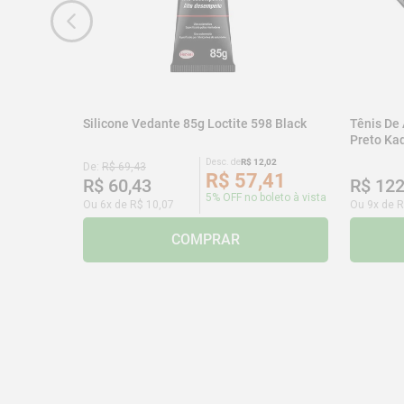
Silicone Vedante 85g Loctite 598 Black
Tênis De
Preto K
Desc. de
R$
12
,
02
De:
R$
69
,
43
R$
57
,
41
R$
60
,
43
R$
12
5% OFF no boleto à vista
Ou
6
x de
R$
10
,
07
Ou
9
x de
R
COMPRAR