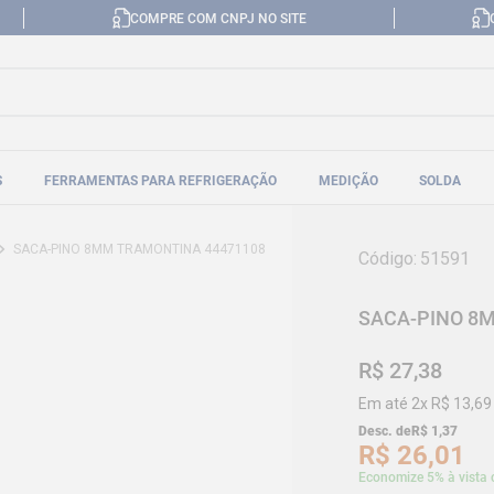
COMPRE COM CNPJ NO SITE
S
FERRAMENTAS PARA REFRIGERAÇÃO
MEDIÇÃO
SOLDA
SACA-PINO 8MM TRAMONTINA 44471108
Código
:
51591
SACA-PINO 8
R$
27
,
38
Em até
2
x
R$
13
,
69
Desc. de
R$
1
,
37
R$
26
,
01
Economize 5% à vista 