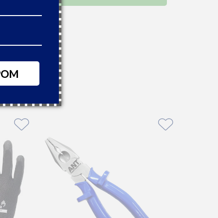
46,66
,59
 boleto à vista
POM