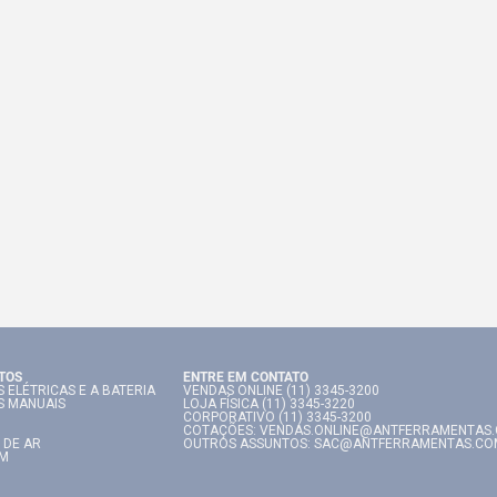
TOS
ENTRE EM CONTATO
 ELÉTRICAS E A BATERIA
VENDAS ONLINE (11) 3345-3200
S MANUAIS
LOJA FÍSICA (11) 3345-3220
CORPORATIVO (11) 3345-3200
COTAÇÕES: VENDAS.ONLINE@ANTFERRAMENTAS
 DE AR
OUTROS ASSUNTOS: SAC@ANTFERRAMENTAS.CO
IM