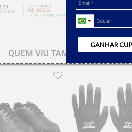
3,73
Desc. de
R$ 28,19
R$ 933,25
Desc. de
R$ 
R$ 535,54
R$ 886
R$ R$ 28,19
Ou 9x de R$ R$ 46,66
5
% OFF no boleto à vista
5
% OFF no
GANHAR CU
QUEM VIU TAMBÉM GOSTOU