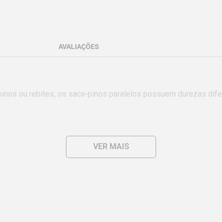
AVALIAÇÕES
inos ou rebites, os saca-pinos paralelos possuem durezas difer
VER MAIS
 no gume de corte e na face que será golpeada.

ara garantir que o processo de fabricação esteja dentro das es
o na superfície das peças, garantem uma proteção excelente cont
eiras, sempre assegura a ferramenta certa para cada aplicação.

pino ou rebite, permitindo a expulsão total da peça.

ormas específicas.
