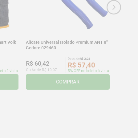
art Volk
Alicate Universal Isolado Premium ANT 8"
Gedore 029460
Desc. de
R$
3
,
02
R$
60
,
42
R$
57
,
40
Ou
6
x de
R$
10
,
07
eto à vista
5% OFF no boleto à vista
COMPRAR