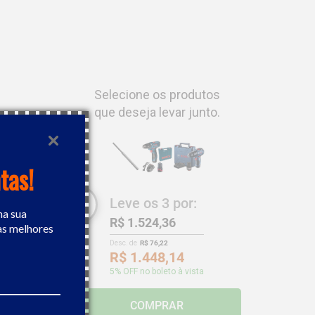
Selecione os produtos
que deseja levar junto.
tas!
Leve os
3
por:
na sua
R$ 1.524,36
as melhores
Desc. de
R$ 76,22
R$ 1.448,14
5
% OFF no boleto à vista
ateria 12V
COMPRAR