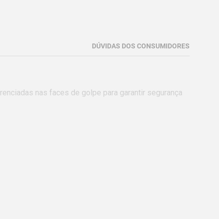
DÚVIDAS DOS CONSUMIDORES
enciadas nas faces de golpe para garantir segurança 
pecificações.

ra a corrosão.
