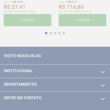
Desc. de
R$
12
,
02
Desc. de
R$
6
,
15
R$
57
,
41
R$
116
,
80
5% OFF no boleto à vista
5% OFF no boleto à vista
COMPRAR
COMPRAR
VISITE NOSSO BLOG
INSTITUCIONAL
QUEM SOMOS
DEPARTAMENTOS
POLITICA DE FRETE GRÁTIS
FERRAMENTAS ELETRICAS/ BATERIAS
POLITICA DE TROCA E DEVOLUÇÃO
ENTRE EM CONTATO
FERRAMENTAS MANUIAIS
FALE CONOSCO
TELEVENDAS