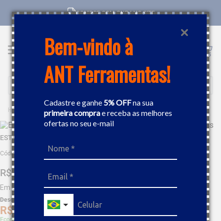
COMPRE COM CNPJ NO SITE
Bem-vindo à
ANT Ferramentas!
Buscar
Cadastre e ganhe
5% OFF
na sua
FERRAMENTAS MANUAIS
ESTILETE
ESTILETE 8" OITO LÂMINAS TRAMONTINA 43390308
primeira compra
e receba as melhores
ofertas no seu e-mail
ESTILETE 8" OITO LÂMINAS TRAMONTINA 43390308
Código
:
387254
R$
27
,
08
Em até
2
x
R$
13
,
54
sem juros
Desc. de
R$
1
,
35
R$
25
,
72
Economize 5% à vista com Boleto, PIX