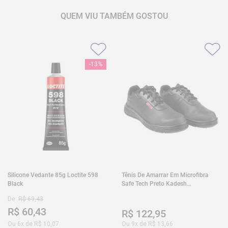
QUEM VIU TAMBÉM GOSTOU
-
13%
Silicone Vedante 85g Loctite 598
Tênis De Amarrar Em Microfibra
Black
Safe Tech Preto Kadesh
35A50PLA2PR30
De:
R$
69
,
43
R$
60
,
43
R$
122
,
95
Ou
6
x de
R$
10
,
07
Ou
9
x de
R$
13
,
66