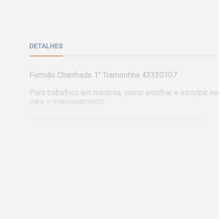
DETALHES
Formão Chanfrado 1" Tramontina 43330107

Para trabalhos em madeira, como entalhar e esculpir n
para o manuseamento.

-Lâmina em aço cromo vanádio temperado e lixado.

-Lâmina chanfrada e polida.

-Cabo de madeira ergonômico envernizado.

-As ferramentas são submetidas a testes de aplicação p
-É aplicada uma camada de verniz ou pintura anti corrosi
-As ferramentas são produzidas e testadas conforme n
Comprimento: 257mm

Código: 43330107

Imagem meramente ilustrativa