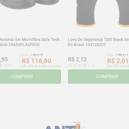
 Amarrar Em Microfibra Safe Tech
Luva De Segurança Tátil Black Sm
adesh 35A50PLA2PR30
Do Brasil 103128207
Desc. de
R$
6
,
15
Desc. de
R$
0
,
11
2
,
95
R$
2
,
12
R$
116
,
80
R$
2
,
01
$
13
,
66
Ou
1
x de
R$
2
,
12
5% OFF no boleto à vista
5% OFF no bol
COMPRAR
COMPRAR