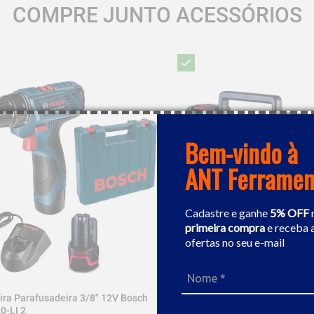
COMPRE JUNTO ACESSÓRIOS
Bem-vindo à
ANT Ferramen
Cadastre e ganhe
5% OFF
primeira compra
e receba 
ofertas no seu e-mail
ira Parafusadeira 3/8" 12V Bosch
Furadeira / Parafusadeira A B
0-LI 2
Bosch GSB 12V-30