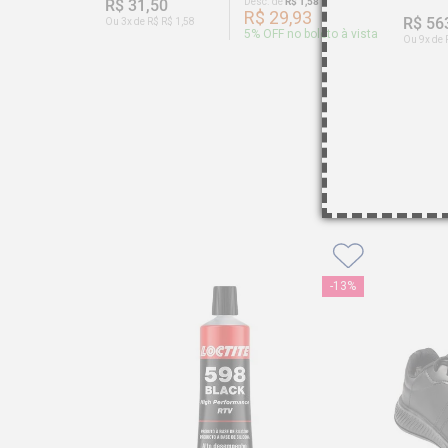
R$ 31,50
Desc. de
R$ 1,58
R$ 29,93
R$ 56
Ou 3x de R$ R$ 1,58
5
% OFF no boleto à vista
Ou 9x de 
-
13%