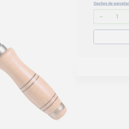
Opções de parcela
－