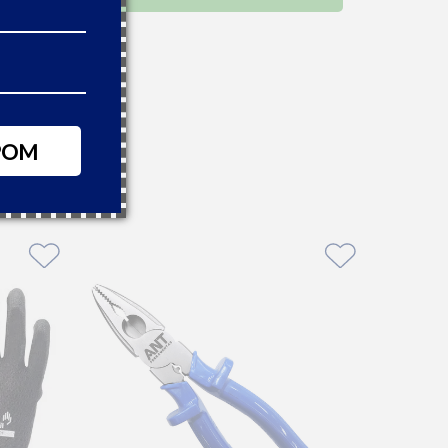
43,61
,58
 boleto à vista
POM