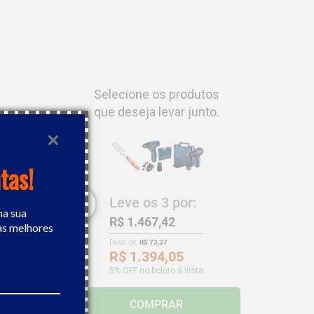
Selecione os produtos
que deseja levar junto.
tas!
Leve os
3
por:
na sua
R$ 1.467,42
as melhores
Desc. de
R$ 73,37
R$ 1.394,05
5
% OFF no boleto à vista
ateria 12V
COMPRAR