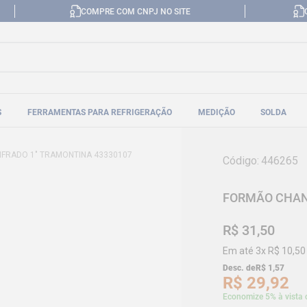
COMPRE COM CNPJ NO SITE
S
FERRAMENTAS PARA REFRIGERAÇÃO
MEDIÇÃO
SOLDA
FRADO 1" TRAMONTINA 43330107
Código
:
446265
FORMÃO CHAN
R$
31
,
50
Em até
3
x
R$
10
,
50
Desc. de
R$
1
,
57
R$
29
,
92
Economize 5% à vista 