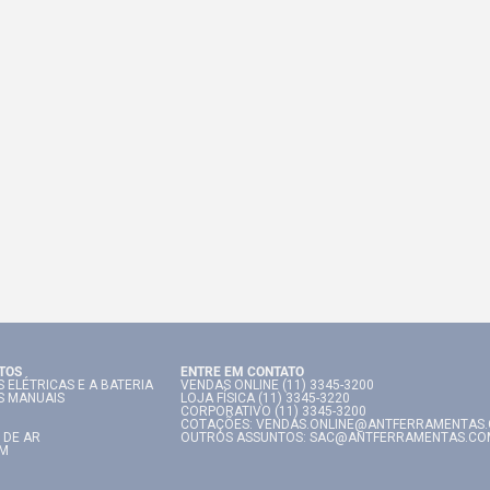
TOS
ENTRE EM CONTATO
 ELÉTRICAS E A BATERIA
VENDAS ONLINE (11) 3345-3200
S MANUAIS
LOJA FÍSICA (11) 3345-3220
CORPORATIVO (11) 3345-3200
COTAÇÕES: VENDAS.ONLINE@ANTFERRAMENTAS
 DE AR
OUTROS ASSUNTOS: SAC@ANTFERRAMENTAS.CO
IM