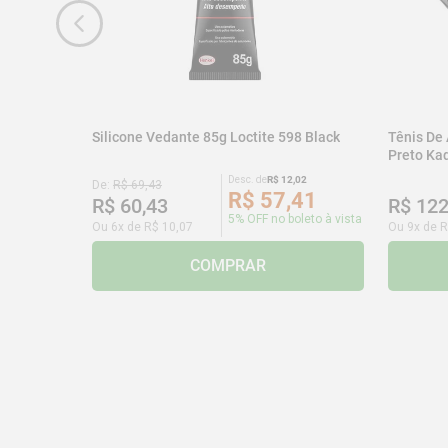
Silicone Vedante 85g Loctite 598 Black
Tênis De
Preto K
Desc. de
R$
12
,
02
De:
R$
69
,
43
R$
57
,
41
R$
60
,
43
R$
12
5% OFF no boleto à vista
Ou
6
x de
R$
10
,
07
Ou
9
x de
R
COMPRAR