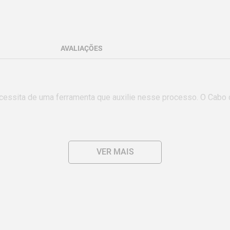
AVALIAÇÕES
ecessita de uma ferramenta que auxilie nesse processo. O Cabo
VER MAIS
rática para garantir sua resistência mecânica em uso intenso.

va sobre as lâminas para garantir uma maior vida útil da ferramen
ormas específicas.
