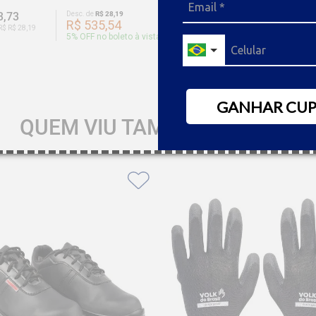
3,73
Desc. de
R$ 28,19
R$ 872,19
Desc. de
R$ 
R$ 535,54
R$ 828
R$ R$ 28,19
Ou 9x de R$ R$ 43,61
5
% OFF no boleto à vista
5
% OFF no
GANHAR CU
QUEM VIU TAMBÉM GOSTOU