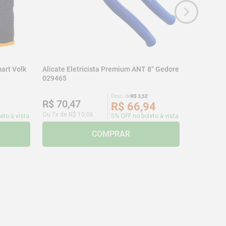
art Volk
Alicate Eletricista Premium ANT 8" Gedore
029465
Desc. de
R$
3
,
52
R$
70
,
47
R$
66
,
94
Ou
7
x de
R$
10
,
06
eto à vista
5% OFF no boleto à vista
COMPRAR