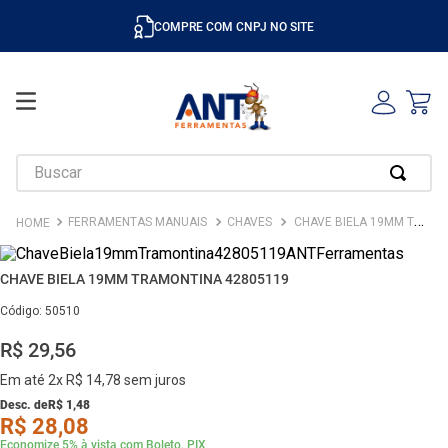
COMPRE COM CNPJ NO SITE
Buscar
FERRAMENTAS MANUAIS
CHAVES
CHAVE BIELA 19MM TRAMONTINA 42805119
CHAVE BIELA 19MM TRAMONTINA 42805119
Código
:
50510
R$
29
,
56
Em até
2
x
R$
14
,
78
sem juros
Desc. de
R$
1
,
48
R$
28
,
08
Economize 5% à vista com Boleto, PIX