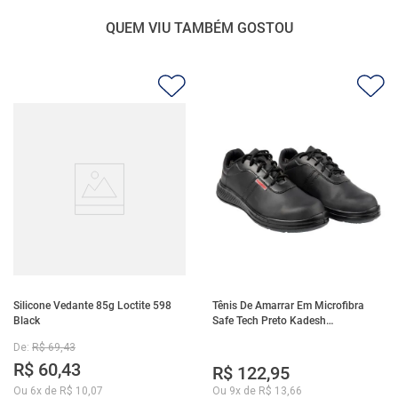
QUEM VIU TAMBÉM GOSTOU
Silicone Vedante 85g Loctite 598
Tênis De Amarrar Em Microfibra
Black
Safe Tech Preto Kadesh
35A50PLA2PR30
De:
R$
69
,
43
R$
60
,
43
R$
122
,
95
Ou
6
x de
R$
10
,
07
Ou
9
x de
R$
13
,
66