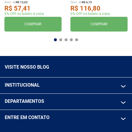
Desc. de
R$
12
,
02
Desc. de
R$
6
,
15
R$
57
,
41
R$
116
,
80
5% OFF no boleto à vista
5% OFF no boleto à vista
COMPRAR
COMPRAR
VISITE NOSSO BLOG
INSTITUCIONAL
QUEM SOMOS
DEPARTAMENTOS
POLITICA DE FRETE GRÁTIS
FERRAMENTAS ELETRICAS/ BATERIAS
POLITICA DE TROCA E DEVOLUÇÃO
ENTRE EM CONTATO
FERRAMENTAS MANUIAIS
FALE CONOSCO
TELEVENDAS