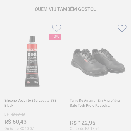
QUEM VIU TAMBÉM GOSTOU
-
13%
Silicone Vedante 85g Loctite 598
Tênis De Amarrar Em Microfibra
Black
Safe Tech Preto Kadesh
35A50PLA2PR30
De:
R$
69
,
43
R$
60
,
43
R$
122
,
95
Ou
6
x de
R$
10
,
07
Ou
9
x de
R$
13
,
66