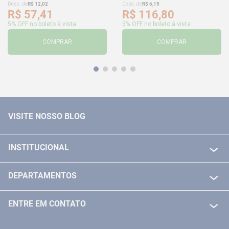
Desc. de
R$
12
,
02
Desc. de
R$
6
,
15
R$
57
,
41
R$
116
,
80
5% OFF no boleto à vista
5% OFF no boleto à vista
COMPRAR
COMPRAR
VISITE NOSSO BLOG
INSTITUCIONAL
QUEM SOMOS
DEPARTAMENTOS
POLITICA DE FRETE GRÁTIS
FERRAMENTAS ELETRICAS/ BATERIAS
POLITICA DE TROCA E DEVOLUÇÃO
ENTRE EM CONTATO
FERRAMENTAS MANUIAIS
FALE CONOSCO
TELEVENDAS