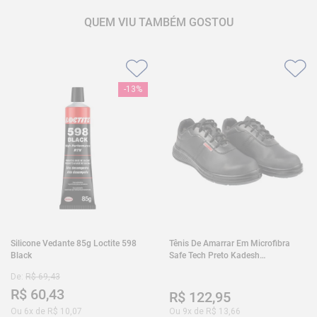
QUEM VIU TAMBÉM GOSTOU
-
13%
Silicone Vedante 85g Loctite 598
Tênis De Amarrar Em Microfibra
Black
Safe Tech Preto Kadesh
35A50PLA2PR30
De:
R$
69
,
43
R$
60
,
43
R$
122
,
95
Ou
6
x de
R$
10
,
07
Ou
9
x de
R$
13
,
66