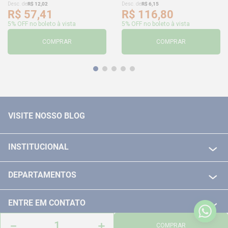
Desc. de
R$
12
,
02
Desc. de
R$
6
,
15
R$
57
,
41
R$
116
,
80
5% OFF no boleto à vista
5% OFF no boleto à vista
COMPRAR
COMPRAR
VISITE NOSSO BLOG
INSTITUCIONAL
QUEM SOMOS
DEPARTAMENTOS
POLITICA DE FRETE GRÁTIS
FERRAMENTAS ELETRICAS/ BATERIAS
POLITICA DE TROCA E DEVOLUÇÃO
ENTRE EM CONTATO
FERRAMENTAS MANUIAIS
FALE CONOSCO
－
＋
TELEVENDAS
COMPRAR