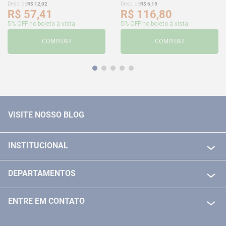
Desc. de
R$
12
,
02
Desc. de
R$
6
,
15
R$
57
,
41
R$
116
,
80
5% OFF no boleto à vista
5% OFF no boleto à vista
COMPRAR
COMPRAR
VISITE NOSSO BLOG
INSTITUCIONAL
QUEM SOMOS
DEPARTAMENTOS
POLITICA DE FRETE GRÁTIS
FERRAMENTAS ELETRICAS/ BATERIAS
POLITICA DE TROCA E DEVOLUÇÃO
ENTRE EM CONTATO
FERRAMENTAS MANUIAIS
FALE CONOSCO
TELEVENDAS