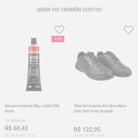
QUEM VIU TAMBÉM GOSTOU
-
13%
Silicone Vedante 85g Loctite 598
Tênis De Amarrar Em Microfibra
Black
Safe Tech Preto Kadesh
35A50PLA2PR30
De:
R$
69
,
43
R$
60
,
43
R$
122
,
95
Ou
6
x de
R$
10
,
07
Ou
9
x de
R$
13
,
66