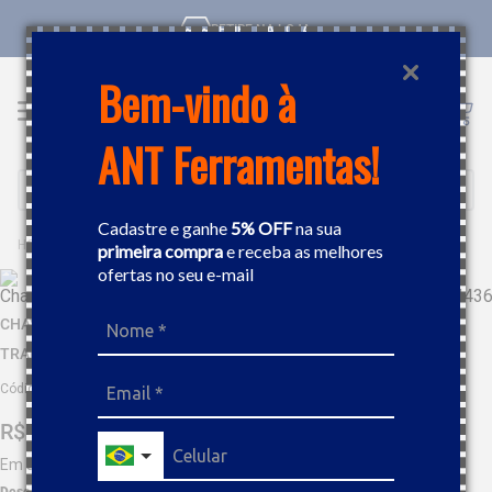
RETIRE NA LOJA
Bem-vindo à
ANT Ferramentas!
Buscar
Cadastre e ganhe
5% OFF
na sua
FERRAMENTAS MANUAIS
CHAVES
CHAVE CABO T PONTA HEXAGONAL ABAULADA 4X142MM TRAMONTINA 44364104
primeira compra
e receba as melhores
ofertas no seu e-mail
CHAVE CABO T PONTA HEXAGONAL ABAULADA 4X142MM
TRAMONTINA 44364104
Código
:
51430
R$
27
,
58
Em até
2
x
R$
13
,
79
sem juros