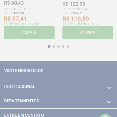
R$
60
,
43
R$
122
,
95
Ou
6
x de
R$
10
,
07
Ou
9
x de
R$
13
,
66
Desc. de
R$
12
,
02
Desc. de
R$
6
,
15
R$
57
,
41
R$
116
,
80
5% OFF no boleto à vista
5% OFF no boleto à vista
COMPRAR
COMPRAR
VISITE NOSSO BLOG
INSTITUCIONAL
QUEM SOMOS
DEPARTAMENTOS
POLITICA DE FRETE GRÁTIS
FERRAMENTAS ELETRICAS/ BATERIAS
POLITICA DE TROCA E DEVOLUÇÃO
ENTRE EM CONTATO