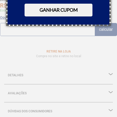
Desc. de
R$
1
,
38
R$
26
,
20
GANHAR CUPOM
Economize 5% à vista com Boleto, PIX
Opções de parcelamento
RETIRE NA LOJA
Compre no site e retire no local
DETALHES
AVALIAÇÕES
DÚVIDAS DOS CONSUMIDORES