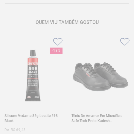
QUEM VIU TAMBÉM GOSTOU
-
13%
Silicone Vedante 85g Loctite 598
Tênis De Amarrar Em Microfibra
Black
Safe Tech Preto Kadesh
35A50PLA2PR30
De:
R$
69
,
43