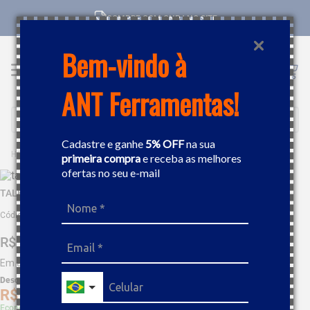
COMPRE COM CNPJ NO SITE
Bem-vindo à
ANT Ferramentas!
Buscar
Cadastre e ganhe
5% OFF
na sua
FERRAMENTAS MANUAIS
TALHADEIRA E SACA PINO
TALHADEIRA 5" TRAMONTINA 44473111
primeira compra
e receba as melhores
ofertas no seu e-mail
TALHADEIRA 5" TRAMONTINA 44473111
Código
:
51605
R$
29
,
73
Em até
2
x
R$
14
,
86
sem juros
Desc. de
R$
1
,
49
R$
28
,
24
Economize 5% à vista com Boleto, PIX