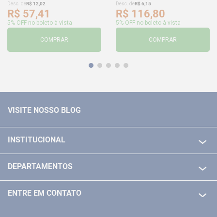
Desc. de
R$
12
,
02
Desc. de
R$
6
,
15
R$
57
,
41
R$
116
,
80
5% OFF no boleto à vista
5% OFF no boleto à vista
COMPRAR
COMPRAR
VISITE NOSSO BLOG
INSTITUCIONAL
QUEM SOMOS
DEPARTAMENTOS
POLITICA DE FRETE GRÁTIS
FERRAMENTAS ELETRICAS/ BATERIAS
POLITICA DE TROCA E DEVOLUÇÃO
ENTRE EM CONTATO
FERRAMENTAS MANUIAIS
FALE CONOSCO
TELEVENDAS