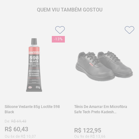
QUEM VIU TAMBÉM GOSTOU
-
13%
Silicone Vedante 85g Loctite 598
Tênis De Amarrar Em Microfibra
Black
Safe Tech Preto Kadesh
35A50PLA2PR30
De:
R$
69
,
43
R$
60
,
43
R$
122
,
95
Ou
6
x de
R$
10
,
07
Ou
9
x de
R$
13
,
66