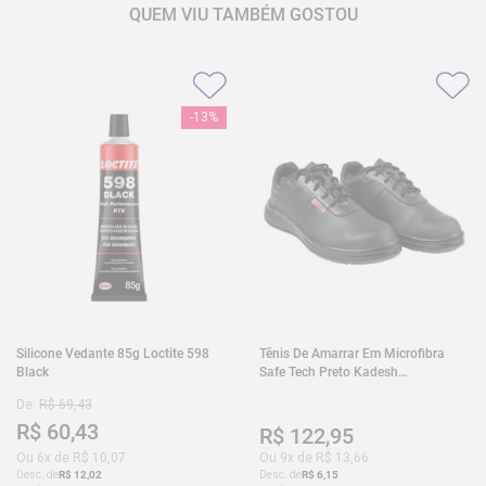
QUEM VIU TAMBÉM GOSTOU
-
13%
Silicone Vedante 85g Loctite 598
Tênis De Amarrar Em Microfibra
Black
Safe Tech Preto Kadesh
35A50PLA2PR30
De:
R$
69
,
43
R$
60
,
43
R$
122
,
95
Ou
6
x de
R$
10
,
07
Ou
9
x de
R$
13
,
66
Desc. de
R$
12
,
02
Desc. de
R$
6
,
15