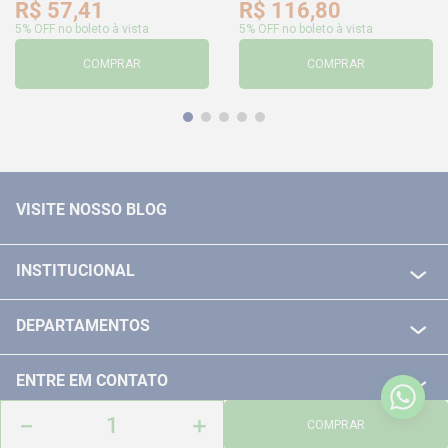
R$
57
,
41
R$
116
,
80
5% OFF no boleto à vista
5% OFF no boleto à vista
COMPRAR
COMPRAR
VISITE NOSSO BLOG
INSTITUCIONAL
QUEM SOMOS
DEPARTAMENTOS
POLITICA DE FRETE GRÁTIS
FERRAMENTAS ELETRICAS/ BATERIAS
POLITICA DE TROCA E DEVOLUÇÃO
ENTRE EM CONTATO
FERRAMENTAS MANUIAIS
FALE CONOSCO
－
＋
TELEVENDAS
COMPRAR
MEDIÇÃO
FORMAS DE PAGAMENTO