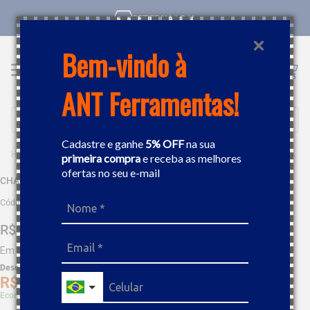
RETIRE NA LOJA
Bem-vindo à
ANT Ferramentas!
Buscar
Cadastre e ganhe
5% OFF
na sua
FERRAMENTAS MANUAIS
CHAVES
CHAVE RODA 30X30MM GEDORE 026160
primeira compra
e receba as melhores
ofertas no seu e-mail
CHAVE RODA 30X30MM GEDORE 026160
Código
:
71391
R$
165
,
80
Em até
9
x
R$
18
,
42
sem juros
Desc. de
R$
8
,
29
R$
157
,
51
Economize 5% à vista com Boleto, PIX