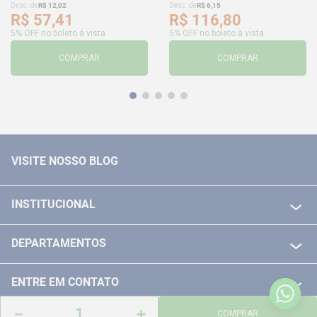
Desc. de
R$
12
,
02
Desc. de
R$
6
,
15
R$
57
,
41
R$
116
,
80
5% OFF no boleto à vista
5% OFF no boleto à vista
COMPRAR
COMPRAR
VISITE NOSSO BLOG
INSTITUCIONAL
QUEM SOMOS
DEPARTAMENTOS
POLITICA DE FRETE GRÁTIS
FERRAMENTAS ELETRICAS/ BATERIAS
POLITICA DE TROCA E DEVOLUÇÃO
ENTRE EM CONTATO
FERRAMENTAS MANUIAIS
FALE CONOSCO
－
＋
TELEVENDAS
COMPRAR