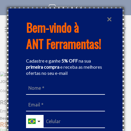
RETIRE NA LOJA
Bem-vindo à
ANT Ferramentas!
Buscar
Cadastre e ganhe
5% OFF
na sua
FERRAMENTAS MANUAIS
CHAVES
JOGO DE CHAVE HEXAGONAL 1,5 A 6MM GEDORE 012106
primeira compra
e receba as melhores
ofertas no seu e-mail
JOGO DE CHAVE HEXAGONAL 1,5 A 6MM GEDORE 012106
Código
:
69888
R$
20
,
87
Em até
2
x
R$
10
,
43
sem juros
Desc. de
R$
1
,
04
R$
19
,
82
Economize 5% à vista com Boleto, PIX