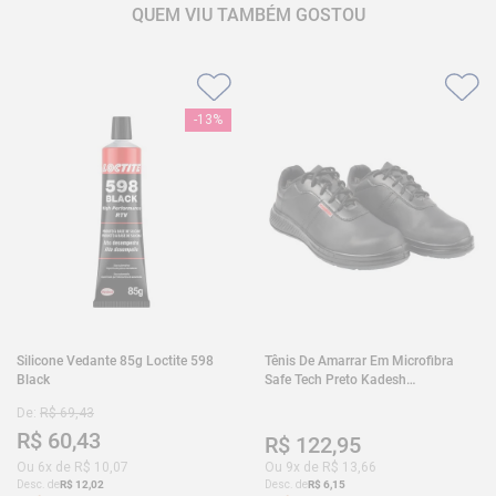
QUEM VIU TAMBÉM GOSTOU
-
13%
Silicone Vedante 85g Loctite 598
Tênis De Amarrar Em Microfibra
Black
Safe Tech Preto Kadesh
35A50PLA2PR30
De:
R$
69
,
43
R$
60
,
43
R$
122
,
95
Ou
6
x de
R$
10
,
07
Ou
9
x de
R$
13
,
66
Desc. de
R$
12
,
02
Desc. de
R$
6
,
15