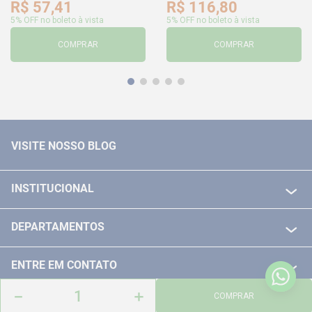
R$
57
,
41
R$
116
,
80
5% OFF no boleto à vista
5% OFF no boleto à vista
COMPRAR
COMPRAR
VISITE NOSSO BLOG
INSTITUCIONAL
QUEM SOMOS
DEPARTAMENTOS
POLITICA DE FRETE GRÁTIS
FERRAMENTAS ELETRICAS/ BATERIAS
POLITICA DE TROCA E DEVOLUÇÃO
ENTRE EM CONTATO
FERRAMENTAS MANUIAIS
FALE CONOSCO
－
＋
TELEVENDAS
COMPRAR
MEDIÇÃO
FORMAS DE PAGAMENTO