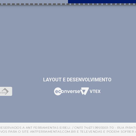
CASA E JARD
LAYOUT E DESENVOLVIMENTO
ESERVADOS A ANT FERRAMENTAS EIRELI. / CNPJ 74.671.991/0001-70 - RUA PIRATIN
VOS PARA O SITE ANTFERRAMENTAS.COM.BR E TELEVENDAS E PODEM SOFRER 