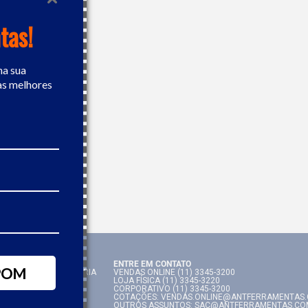
tas!
na sua
as melhores
TOS
ENTRE EM CONTATO
POM
 ELÉTRICAS E A BATERIA
VENDAS ONLINE (11) 3345-3200
S MANUAIS
LOJA FÍSICA (11) 3345-3220
CORPORATIVO (11) 3345-3200
COTAÇÕES: VENDAS.ONLINE@ANTFERRAMENTAS
 DE AR
OUTROS ASSUNTOS: SAC@ANTFERRAMENTAS.CO