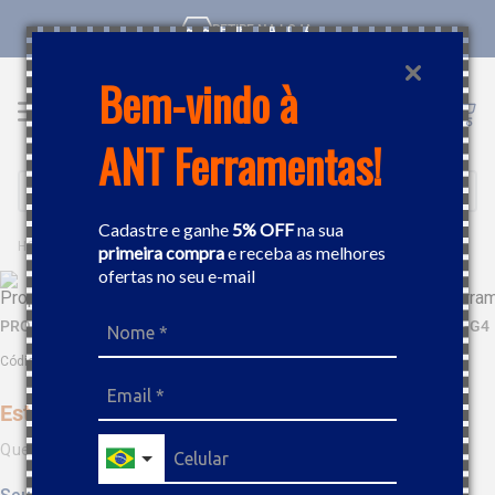
RETIRE NA LOJA
Bem-vindo à
ANT Ferramentas!
Buscar
Cadastre e ganhe
5% OFF
na sua
EQUIPAMENTOS
LUBRIFICAÇÃO
BOMBAS MANUAIS E ENGRAX
primeira compra
e receba as melhores
ofertas no seu e-mail
PROPULSORA PNEUMÁTICA PARA GRAXA BOZZA 30KG 11020-SM-G4
Código
:
454368
Este produto não está disponível no momento
Quero saber quando estiver disponível