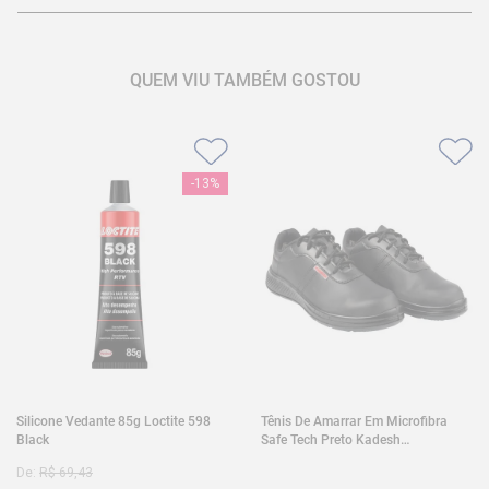
QUEM VIU TAMBÉM GOSTOU
-
13%
Silicone Vedante 85g Loctite 598
Tênis De Amarrar Em Microfibra
Black
Safe Tech Preto Kadesh
35A50PLA2PR30
De:
R$
69
,
43