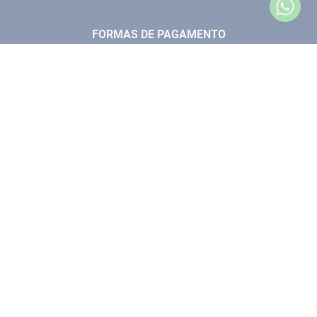
FERRAMENTAS MANUIAIS
FALE CONOSCO
TELEVENDAS
MEDIÇÃO
FORMAS DE PAGAMENTO
LOJA FÍSICA
SOLDA
CORPORATIVO
COMPRESSORES
VENDAS ONLINE@ANTFERRAMENTAS.COM.BR
CASA E JARDIM
SAC@ANTFERRAMENTAS.COM.BR
SELOS DE SEGURANÇA
LAYOUT E DESENVOLVIMENTO