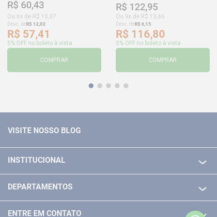
R$
60
,
43
R$
122
,
95
Ou
6
x de
R$
10
,
07
Ou
9
x de
R$
13
,
66
Desc. de
R$
12
,
02
Desc. de
R$
6
,
15
R$
57
,
41
R$
116
,
80
5% OFF no boleto à vista
5% OFF no boleto à vista
COMPRAR
COMPRAR
VISITE NOSSO BLOG
INSTITUCIONAL
QUEM SOMOS
DEPARTAMENTOS
POLITICA DE FRETE GRÁTIS
FERRAMENTAS ELETRICAS/ BATERIAS
POLITICA DE TROCA E DEVOLUÇÃO
ENTRE EM CONTATO