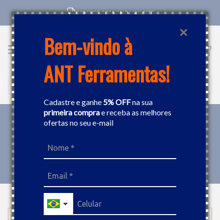
COMPRE COM CNPJ NO SITE
Bem-vindo à
ANT Ferramentas!
Buscar
Cadastre e ganhe
5% OFF
na sua
primeira compra
e receba as melhores
ofertas no seu e-mail
MEDIÇÃO
TERRÔMETRO