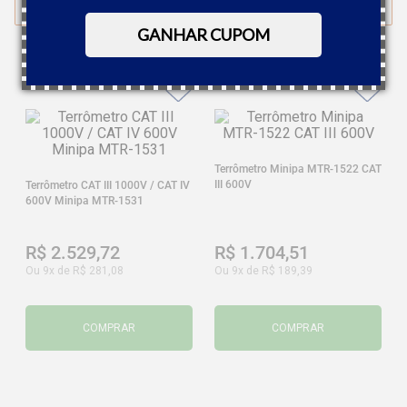
FILTRAR
GANHAR CUPOM
Terrômetro Minipa MTR-1522 CAT
III 600V
Terrômetro CAT III 1000V / CAT IV
600V Minipa MTR-1531
R$
2
.
529
,
72
R$
1
.
704
,
51
Ou
9
x de
R$
281
,
08
Ou
9
x de
R$
189
,
39
COMPRAR
COMPRAR