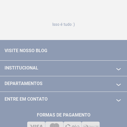
Isso é tudo :)
VISITE NOSSO BLOG
INSTITUCIONAL
QUEM SOMOS
DEPARTAMENTOS
POLITICA DE FRETE GRÁTIS
FERRAMENTAS ELETRICAS/ BATERIAS
POLITICA DE TROCA E DEVOLUÇÃO
ENTRE EM CONTATO
FERRAMENTAS MANUIAIS
FALE CONOSCO
TELEVENDAS
MEDIÇÃO
FORMAS DE PAGAMENTO
LOJA FÍSICA
SOLDA