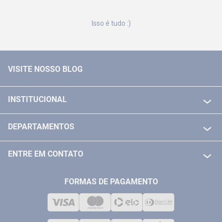
Isso é tudo :)
VISITE NOSSO BLOG
INSTITUCIONAL
QUEM SOMOS
DEPARTAMENTOS
POLITICA DE FRETE GRÁTIS
FERRAMENTAS ELETRICAS/ BATERIAS
POLITICA DE TROCA E DEVOLUÇÃO
ENTRE EM CONTATO
FERRAMENTAS MANUIAIS
FALE CONOSCO
TELEVENDAS
MEDIÇÃO
FORMAS DE PAGAMENTO
LOJA FÍSICA
SOLDA
CORPORATIVO
COMPRESSORES