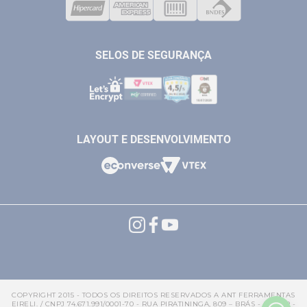
VENDAS ONLINE@ANTFERRAMENTAS.COM.BR
CASA E JARDIM
SAC@ANTFERRAMENTAS.COM.BR
SELOS DE SEGURANÇA
LAYOUT E DESENVOLVIMENTO
COPYRIGHT 2015 - TODOS OS DIREITOS RESERVADOS A ANT FERRAMENTAS
EIRELI. / CNPJ 74.671.991/0001-70 - RUA PIRATININGA, 809 – BRÁS - SP CEP -