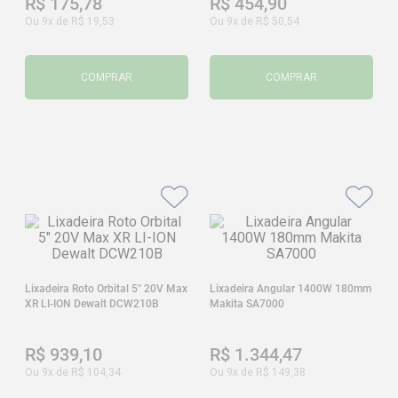
R$
175
,
78
R$
454
,
90
Ou
9
x de
R$
19
,
53
Ou
9
x de
R$
50
,
54
COMPRAR
COMPRAR
Lixadeira Roto Orbital 5" 20V Max
Lixadeira Angular 1400W 180mm
XR LI-ION Dewalt DCW210B
Makita SA7000
R$
939
,
10
R$
1
.
344
,
47
Ou
9
x de
R$
104
,
34
Ou
9
x de
R$
149
,
38