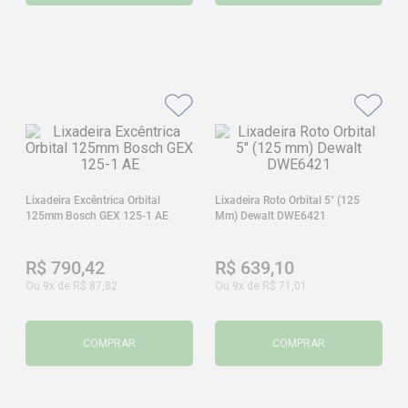
Lixadeira Excêntrica Orbital
Lixadeira Roto Orbital 5" (125
125mm Bosch GEX 125-1 AE
Mm) Dewalt DWE6421
R$
790
,
42
R$
639
,
10
Ou
9
x de
R$
87
,
82
Ou
9
x de
R$
71
,
01
COMPRAR
COMPRAR