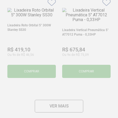
Lixadeira Roto Orbital 5" 300W
Stanley SS30
Lixadeira Vertical Pneumática 5"
AT7012 Puma - 0,33HP
R$
419
,
10
R$
675
,
84
Ou
9
x de
R$
46
,
56
Ou
9
x de
R$
75
,
09
COMPRAR
COMPRAR