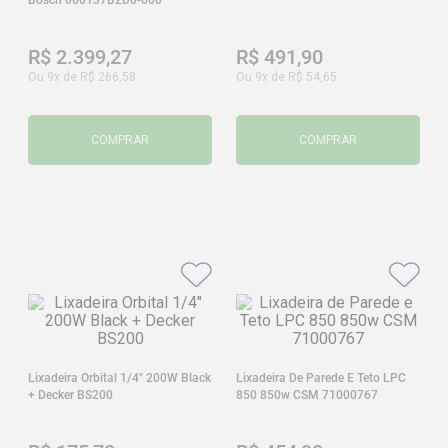
Bosch 060137B2D0-000
R$
2
.
399
,
27
R$
491
,
90
Ou
9
x de
R$
266
,
58
Ou
9
x de
R$
54
,
65
COMPRAR
COMPRAR
Lixadeira Orbital 1/4" 200W Black
Lixadeira De Parede E Teto LPC
+ Decker BS200
850 850w CSM 71000767