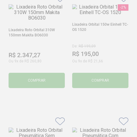
-
2%
Lixadeira Orbital 150w Einhell TC-
OS 1520
Lixadeira Roto Orbital 310W
150mm Makita BO6030
De:
R$
199
,
09
R$
195
,
00
R$
2
.
347
,
27
Ou
9
x de
R$
260
,
80
Ou
9
x de
R$
21
,
66
COMPRAR
COMPRAR