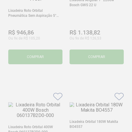
Bosch GWS 22 U
Lixadeira Roto Orbital
Pneumática Sem Aspiração 5"
Puma AT-7705I
R$
946
,
86
R$
1
.
138
,
82
Ou
9
x de
R$
105
,
20
Ou
9
x de
R$
126
,
53
COMPRAR
COMPRAR
Lixadeira Orbital 180W Makita
BO4557
Lixadeira Roto Orbital 400W