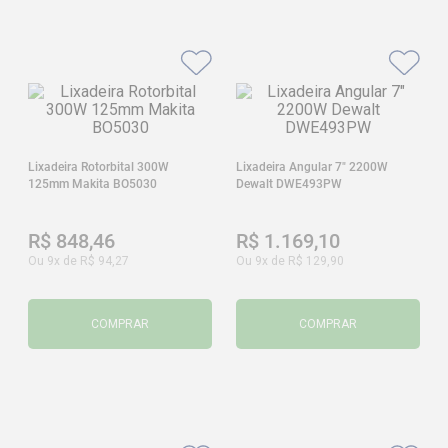
Lixadeira Rotorbital 300W
Lixadeira Angular 7" 2200W
125mm Makita BO5030
Dewalt DWE493PW
R$
848
,
46
R$
1
.
169
,
10
Ou
9
x de
R$
94
,
27
Ou
9
x de
R$
129
,
90
COMPRAR
COMPRAR