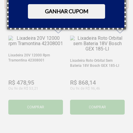
FILTRAR
GANHAR CUPOM
Lixadeira 20V 12000 Rpm
Tramontina 42308001
Lixadeira Roto Orbital Sem
Bateria 18V Bosch GEX 185-LI
R$
478
,
95
R$
868
,
14
Ou
9
x de
R$
53
,
21
Ou
9
x de
R$
96
,
46
COMPRAR
COMPRAR