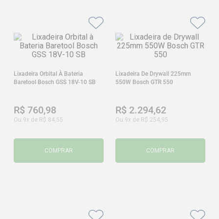
Lixadeira Orbital À Bateria
Lixadeira De Drywall 225mm
Baretool Bosch GSS 18V-10 SB
550W Bosch GTR 550
R$
760
,
98
R$
2
.
294
,
62
Ou
9
x de
R$
84
,
55
Ou
9
x de
R$
254
,
95
COMPRAR
COMPRAR