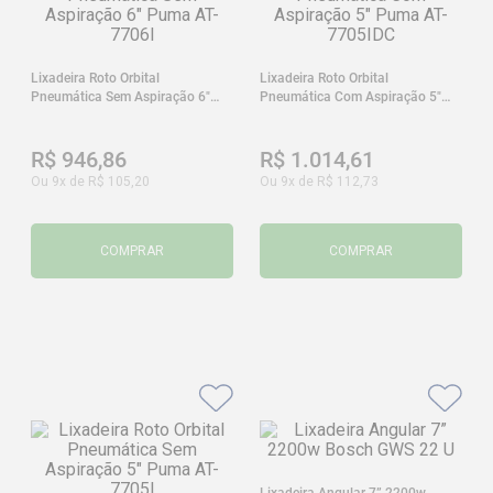
Lixadeira Roto Orbital
Lixadeira Roto Orbital
Pneumática Sem Aspiração 6"
Pneumática Com Aspiração 5"
Puma AT-7706I
Puma AT-7705IDC
R$
946
,
86
R$
1
.
014
,
61
Ou
9
x de
R$
105
,
20
Ou
9
x de
R$
112
,
73
COMPRAR
COMPRAR
Lixadeira Angular 7” 2200w