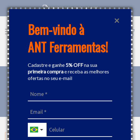
COMPRE COM CNPJ NO SITE
Bem-vindo à
ANT Ferramentas!
Buscar
Cadastre e ganhe
5% OFF
na sua
primeira compra
e receba as melhores
ofertas no seu e-mail
FERRAMENTAS
LIXADEIRA