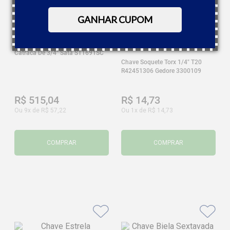
GANHAR CUPOM
Catraca De 3/4" Sata ST1691SC
Chave Soquete Torx 1/4" T20
R42451306 Gedore 3300109
R$
515
,
04
R$
14
,
73
Ou
9
x de
R$
57
,
22
Ou
1
x de
R$
14
,
73
COMPRAR
COMPRAR