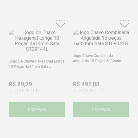
Jogo Chave Combinada
Angulada 15 Peças 6a32mm
Jogo De Chave Hexagonal Longa
Sata ST08042G
10 Peças 4a14mm Sata
ST09144L
R$
89
,
29
R$
497
,
88
Ou
8
x de
R$
11
,
16
Ou
9
x de
R$
55
,
32
COMPRAR
COMPRAR