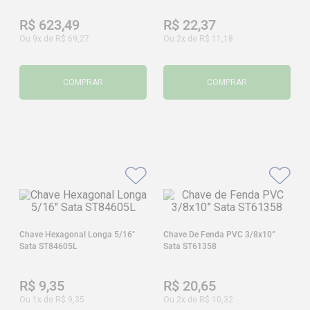
R$
623
,
49
R$
22
,
37
Ou
9
x de
R$
69
,
27
Ou
2
x de
R$
11
,
18
COMPRAR
COMPRAR
Chave Hexagonal Longa 5/16"
Chave De Fenda PVC 3/8x10”
Sata ST84605L
Sata ST61358
R$
9
,
35
R$
20
,
65
Ou
1
x de
R$
9
,
35
Ou
2
x de
R$
10
,
32