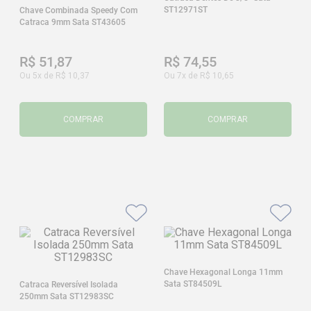
ST12971ST
Chave Combinada Speedy Com
Catraca 9mm Sata ST43605
R$
51
,
87
R$
74
,
55
Ou
5
x de
R$
10
,
37
Ou
7
x de
R$
10
,
65
COMPRAR
COMPRAR
Chave Hexagonal Longa 11mm
Sata ST84509L
Catraca Reversível Isolada
250mm Sata ST12983SC