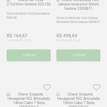
Chave De Roda 27x33mm Gedore
026156
Chave Combinada Com Catraca
Reversível 36mm Gedore 3300871
R$
164
,
67
R$
498
,
84
Ou
9
x de
R$
18
,
29
Ou
9
x de
R$
55
,
42
COMPRAR
COMPRAR