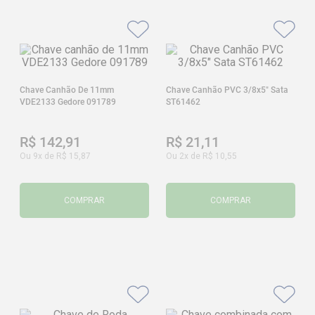
Chave Canhão De 11mm
Chave Canhão PVC 3/8x5" Sata
VDE2133 Gedore 091789
ST61462
R$
142
,
91
R$
21
,
11
Ou
9
x de
R$
15
,
87
Ou
2
x de
R$
10
,
55
COMPRAR
COMPRAR