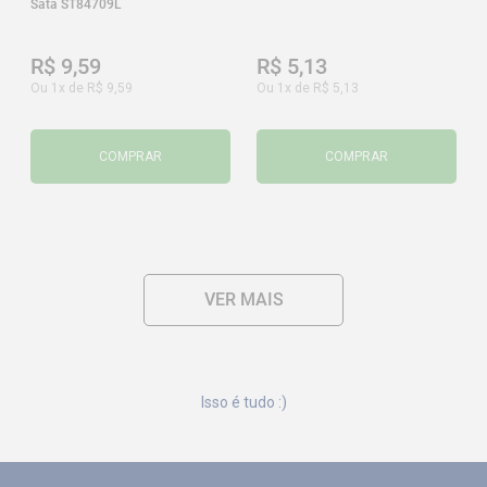
Sata ST84709L
R$
9
,
59
R$
5
,
13
Ou
1
x de
R$
9
,
59
Ou
1
x de
R$
5
,
13
COMPRAR
COMPRAR
Isso é tudo :)