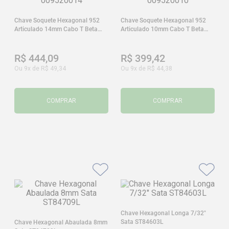
Chave Soquete Hexagonal 952
Chave Soquete Hexagonal 952
Articulado 14mm Cabo T Beta
Articulado 10mm Cabo T Beta
009520014
009520010
R$
444
,
09
R$
399
,
42
Ou
9
x de
R$
49
,
34
Ou
9
x de
R$
44
,
38
COMPRAR
COMPRAR
Chave Hexagonal Longa 7/32"
Sata ST84603L
Chave Hexagonal Abaulada 8mm