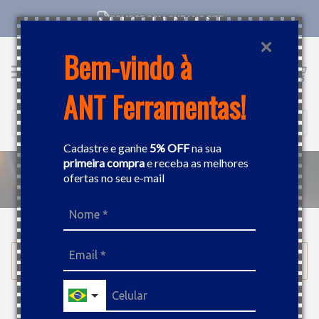
COMPRE COM CNPJ NO SITE
Bem-vindo à
ANT Ferramentas!
Buscar
Cadastre e ganhe
5% OFF
na sua
primeira compra
e receba as melhores
ofertas no seu e-mail
FERRAMENTAS MANUAIS
CHAVES
FILTRAR