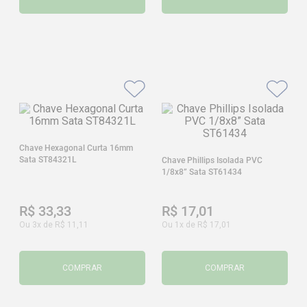
Chave Hexagonal Curta 16mm
Sata ST84321L
Chave Phillips Isolada PVC
1/8x8” Sata ST61434
R$
33
,
33
R$
17
,
01
Ou
3
x de
R$
11
,
11
Ou
1
x de
R$
17
,
01
COMPRAR
COMPRAR