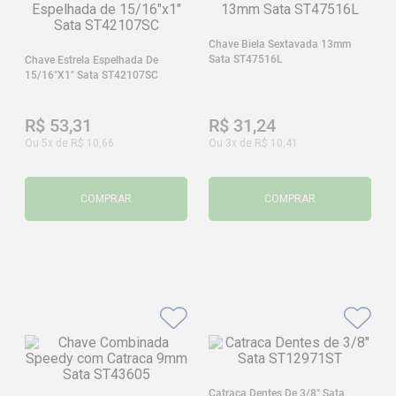
Chave Biela Sextavada 13mm
Sata ST47516L
Chave Estrela Espelhada De
15/16"x1" Sata ST42107SC
R$
53
,
31
R$
31
,
24
Ou
5
x de
R$
10
,
66
Ou
3
x de
R$
10
,
41
COMPRAR
COMPRAR
Catraca Dentes De 3/8" Sata