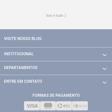
Isso é tudo :)
VISITE NOSSO BLOG
INSTITUCIONAL
QUEM SOMOS
DEPARTAMENTOS
POLITICA DE FRETE GRÁTIS
FERRAMENTAS ELETRICAS/ BATERIAS
POLITICA DE TROCA E DEVOLUÇÃO
ENTRE EM CONTATO
FERRAMENTAS MANUIAIS
FALE CONOSCO
TELEVENDAS
MEDIÇÃO
FORMAS DE PAGAMENTO
LOJA FÍSICA
SOLDA
CORPORATIVO
COMPRESSORES