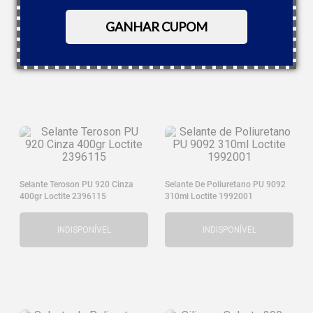
Tapmatic CH1
Plasti Film Preto Para
Emborrachamento A Frio 500ml
GANHAR CUPOM
Tapmatic CK1
COMPRAR
COMPRAR
Selante Teroson PU 920 Cinza
Selante De Poliuretano PU 9092
400gr Loctite 2396115
310ml Loctite 1992001
INDISPONÍVEL
INDISPONÍVEL