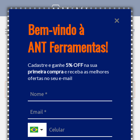
RETIRE NA LOJA
Bem-vindo à
ANT Ferramentas!
Cadastre e ganhe
5% OFF
na sua
primeira compra
e receba as melhores
ADESIVOS E QUÍMICOS
SELANTE
ofertas no seu e-mail
FILTRAR
Plasti Film 500ml Vermelho