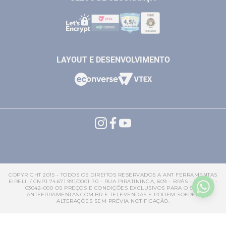
LAYOUT E DESENVOLVIMENTO
COPYRIGHT 2015 - TODOS OS DIREITOS RESERVADOS A ANT FERRAMENTAS
EIRELI. / CNPJ 74.671.991/0001-70 - RUA PIRATININGA, 809 – BRÁS - SP CEP -
03042-000 OS PREÇOS E CONDIÇÕES EXCLUSIVOS PARA O SITE
ANTFERRAMENTAS.COM.BR E TELEVENDAS E PODEM SOFRER
ALTERAÇÕES SEM PRÉVIA NOTIFICAÇÃO.